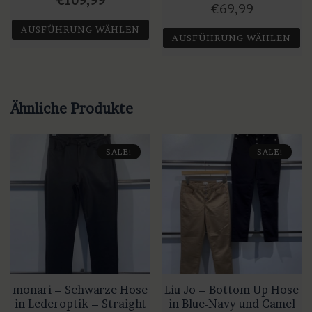
€
109,99
€
69,99
Preis
Preis
AUSFÜHRUNG WÄHLEN
AUSFÜHRUNG WÄHLEN
war:
ist:
Dieses
€139,99
€109,99.
Dieses
Produkt
Produkt
weist
weist
Ähnliche Produkte
mehrere
mehrere
Varianten
Varianten
auf.
SALE!
SALE!
auf.
Die
Die
Optionen
Optionen
können
können
auf
auf
der
der
Produktseite
Produktseite
gewählt
gewählt
monari – Schwarze Hose
Liu Jo – Bottom Up Hose
werden
werden
in Lederoptik – Straight
in Blue-Navy und Camel