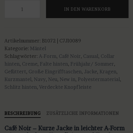
Café
IN DEN WARENKORB
Noir
-
Kurzjacke
mit
Artikelnummer:
B1072 | C7JI0089
verdeckter
Kategorie:
Mäntel
Knopfleiste
Schlagwörter:
A-Form
,
Café Noir
,
Casual
,
Collar
in
hinten
,
Creme
,
Falte hinten
,
Frühjahr/ Sommer
,
Crème
Gefüttert
,
Große Eingrifftaschen
,
Jacke
,
Kragen
,
und
Kurzmantel
,
Navy
,
Neu
,
New in
,
Polyestermaterial
,
Navy
Schlitz hinten
,
Verdeckte Knopfleiste
Menge
BESCHREIBUNG
ZUSÄTZLICHE INFORMATIONEN
Café Noir – Kurze Jacke in leichter A-Form