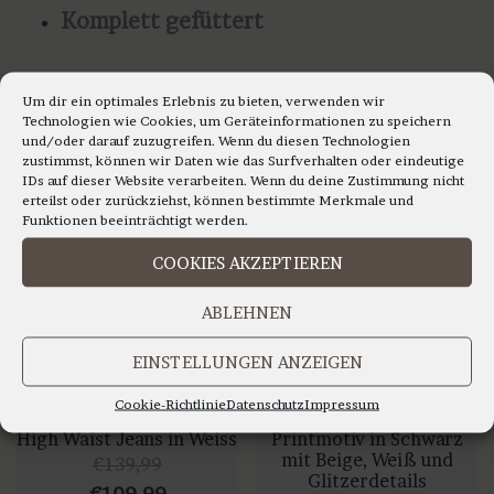
Komplett gefüttert
Um dir ein optimales Erlebnis zu bieten, verwenden wir
Technologien wie Cookies, um Geräteinformationen zu speichern
Das könnte dir auch gefallen …
und/oder darauf zuzugreifen. Wenn du diesen Technologien
zustimmst, können wir Daten wie das Surfverhalten oder eindeutige
IDs auf dieser Website verarbeiten. Wenn du deine Zustimmung nicht
erteilst oder zurückziehst, können bestimmte Merkmale und
SALE!
Funktionen beeinträchtigt werden.
COOKIES AKZEPTIEREN
ABLEHNEN
EINSTELLUNGEN ANZEIGEN
Cookie-Richtlinie
Datenschutz
Impressum
Liu Jo – DIVINE – Skinny
monari – T-Shirt mit
High Waist Jeans in Weiss
Printmotiv in Schwarz
mit Beige, Weiß und
€
139,99
Glitzerdetails
Ursprünglicher
Aktueller