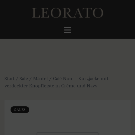
Zum
Inhalt
springen
Menü
umschalten
Start
/
Sale
/
Mäntel
/ Café Noir – Kurzjacke mit
verdeckter Knopfleiste in Crème und Navy
SALE!