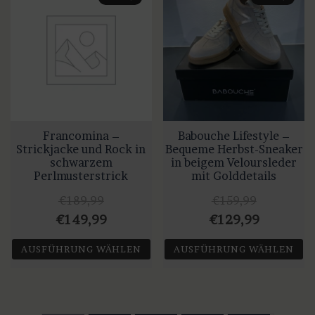
mehrere
mehrere
Varianten
Varianten
auf.
auf.
Die
Die
Optionen
Optionen
können
können
auf
auf
Francomina –
Babouche Lifestyle –
der
der
Strickjacke und Rock in
Bequeme Herbst-Sneaker
Produktseite
Produktseite
schwarzem
in beigem Veloursleder
gewählt
gewählt
Perlmusterstrick
mit Golddetails
werden
werden
€
189,99
€
159,99
Ursprünglicher
Aktueller
Ursprünglicher
Aktuelle
€
149,99
€
129,99
Preis
Preis
Preis
Preis
AUSFÜHRUNG WÄHLEN
AUSFÜHRUNG WÄHLEN
war:
ist:
war:
ist:
Dieses
Dieses
€189,99
€149,99.
€159,99
€129,99.
Produkt
Produkt
weist
weist