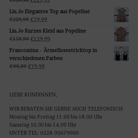
w
Preis
Preis
Liu.Jo Elegantes Top aus Popeline
ä
war:
ist:
Ursprünglicher
Aktueller
€
109,99
€
79,99
h
€159,95
€129,95.
Preis
Preis
Liu.Jo Kurzes Kleid aus Popeline
l
war:
ist:
Ursprünglicher
Aktueller
€
159,99
€
129,99
e
€109,99
€79,99.
Preis
Preis
n
Francomina - Ärmellosestricktop in
war:
ist:
verschiedenen Farben
€159,99
€129,99.
Ursprünglicher
Aktueller
€
99,99
€
79,99
Preis
Preis
war:
ist:
€99,99
€79,99.
LIEBE KUNDINNEN,
WIR BERATEN SIE GERNE AUCH TELEFONISCH
Montag bis Freitag 11.00 bis 18.00 Uhr
Samstag 10.30 bis 14.00 Uhr
UNTER TEL: 0228-92679000