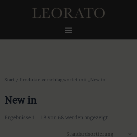
Zum
Inhalt
springen
Menü
umschalten
Start
/ Produkte verschlagwortet mit „New in“
New in
Ergebnisse 1 – 18 von 68 werden angezeigt