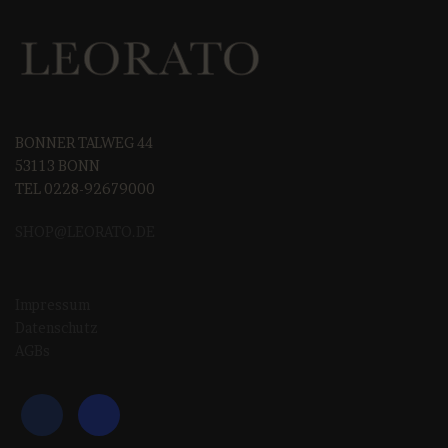
BONNER TALWEG 44
53113 BONN
TEL 0228-92679000
SHOP@LEORAT
O.DE
Impressum
Datenschutz
AGBs