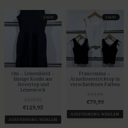
SALE!
SALE!
Oui – Leinenkleid –
Francomina –
lässige Kombi aus
Ärmellosestricktop in
Jerseytop und
verschiedenen Farben
Leinenrock
€
99,99
€
159,95
Ursprünglicher
Aktueller
€
79,99
Ursprünglicher
Aktueller
€
129,95
Preis
Preis
AUSFÜHRUNG WÄHLEN
Preis
Preis
war:
ist:
AUSFÜHRUNG WÄHLEN
war:
ist:
Dieses
€99,99
€79,99.