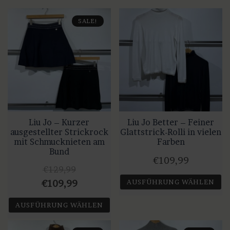
Produkt
mehrere
weist
Varianten
SALE!
mehrere
auf.
Varianten
Die
auf.
Optionen
Die
können
Optionen
auf
können
der
auf
Produktseite
Liu Jo – Kurzer
Liu Jo Better – Feiner
der
gewählt
ausgestellter Strickrock
Glattstrick-Rolli in vielen
Produktseite
werden
mit Schmucknieten am
Farben
gewählt
Bund
€
109,99
werden
€
129,99
Ursprünglicher
Aktueller
AUSFÜHRUNG WÄHLEN
€
109,99
Preis
Preis
Dieses
AUSFÜHRUNG WÄHLEN
war:
ist:
Produkt
Dieses
weist
€129,99
€109,99.