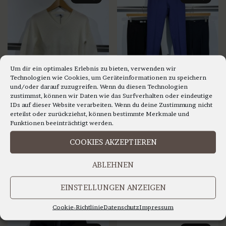
mehrere
weist
Varianten
mehrere
auf.
Varianten
Die
auf.
Optionen
Die
Um dir ein optimales Erlebnis zu bieten, verwenden wir
können
Technologien wie Cookies, um Geräteinformationen zu speichern
Optionen
auf
und/oder darauf zuzugreifen. Wenn du diesen Technologien
können
zustimmst, können wir Daten wie das Surfverhalten oder eindeutige
Anna Seravalli – V-
Anna Seravalli – Schmale
der
auf
IDs auf dieser Website verarbeiten. Wenn du deine Zustimmung nicht
Ausschnitt-Pullover mit
Hose mit kleinem Schlitz
Produktseite
erteilst oder zurückziehst, können bestimmte Merkmale und
dekorativen Streifen an
am Saum in drei Farben
der
Funktionen beeinträchtigt werden.
gewählt
den Bündchen
Produktseite
€
159,99
werden
COOKIES AKZEPTIEREN
€
199,99
gewählt
Ursprünglicher
Aktueller
€
111,99
Ursprünglicher
Aktueller
werden
€
99,99
Preis
Preis
ABLEHNEN
AUSFÜHRUNG WÄHLEN
Preis
Preis
war:
ist:
AUSFÜHRUNG WÄHLEN
war:
ist:
EINSTELLUNGEN ANZEIGEN
Dieses
€159,99
€111,99.
Dieses
Produkt
€199,99
€99,99.
Cookie-Richtlinie
Datenschutz
Impressum
Produkt
weist
weist