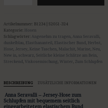
Seravalli
-
Schmale
Hose
Artikelnummer:
B1234 | S2051-324
mit
Kategorie:
Hosen
kleinem
Schlagwörter:
Angenehm zu tragen
,
Anna Seravalli
,
Schlitz
dunkelblau
,
Elasthananteil
,
Elastischer Bund
,
Herbst
,
am
Hose
,
Jersey
,
Keine Taschen
,
Malachit
,
Marine
,
Neu
,
Saum
New in
,
schwarz
,
Seitliche kleine Schlitze am Bein
,
in
Streckend
,
Viskosemischung
,
Winter
,
Zum Schlupfen
drei
Farben
Menge
BESCHREIBUNG
ZUSÄTZLICHE INFORMATIONEN
Anna Seravalli – Jersey-Hose zum
Schlupfen mit bequemem seitlich
eingearbeitetem elastischem Bund