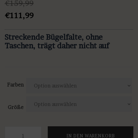
€
159,99
Ursprünglicher
Aktueller
€
111,99
Preis
Preis
war:
ist:
Streckende Bügelfalte, ohne
€159,99
€111,99.
Taschen, trägt daher nicht auf
Farben
Größe
Anna
IN DEN WARENKORB