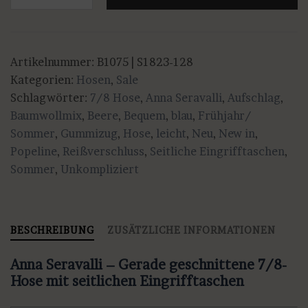
-
Leichte
7/8-
Artikelnummer:
B1075 | S1823-128
Hose
Kategorien:
Hosen
,
Sale
mit
Schlagwörter:
7/8 Hose
,
Anna Seravalli
,
Aufschlag
,
Aufschlag
Baumwollmix
,
Beere
,
Bequem
,
blau
,
Frühjahr/
in
Sommer
,
Gummizug
,
Hose
,
leicht
,
Neu
,
New in
,
Blau
Popeline
,
Reißverschluss
,
Seitliche Eingrifftaschen
,
oder
Sommer
,
Unkompliziert
Beere
Menge
BESCHREIBUNG
ZUSÄTZLICHE INFORMATIONEN
Anna Seravalli – Gerade geschnittene 7/8-
Hose mit seitlichen Eingrifftaschen