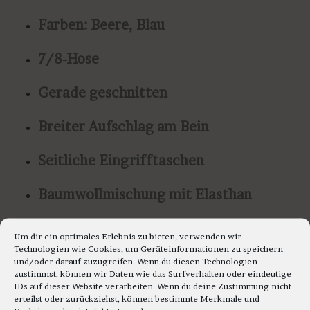
Farben: Beere, Blau
7/8-Hose
Gerade geschnitten
Breiter Aufschlag am Bein
Seitliche Eingrifftaschen
Baumwollmischung mit Elasthan
Angenehmes leichtes und elastisches
Um dir ein optimales Erlebnis zu bieten, verwenden wir
Popeline-Material
Technologien wie Cookies, um Geräteinformationen zu speichern
und/oder darauf zuzugreifen. Wenn du diesen Technologien
zustimmst, können wir Daten wie das Surfverhalten oder eindeutige
Taillenbund mit Gummizug
IDs auf dieser Website verarbeiten. Wenn du deine Zustimmung nicht
erteilst oder zurückziehst, können bestimmte Merkmale und