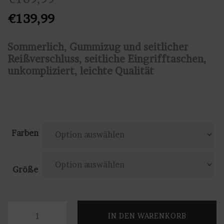
Ursprünglicher
Aktueller
€
139,99
Preis
Preis
Sommerlich, Gummizug und seitlicher
war:
ist:
Reißverschluss, seitliche Eingrifftaschen,
€169,99
€139,99.
unkompliziert, leichte Qualität
Farben
Größe
Anna
IN DEN WARENKORB
Seravalli