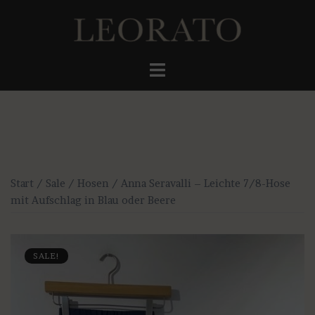
Zum
Inhalt
springen
Menü
umschalten
Start
/
Sale
/
Hosen
/ Anna Seravalli – Leichte 7/8-Hose
mit Aufschlag in Blau oder Beere
SALE!