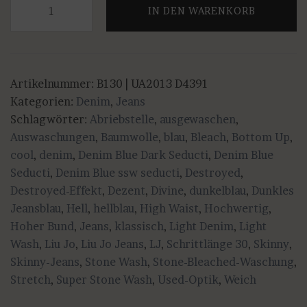
IN DEN WARENKORB
Jo
-
DIVINE
-
Artikelnummer:
B130 | UA2013 D4391
Skinny
Kategorien:
Denim
,
Jeans
High
Schlagwörter:
Abriebstelle
,
ausgewaschen
,
Waist
Auswaschungen
,
Baumwolle
,
blau
,
Bleach
,
Bottom Up
,
Jeans
cool
,
denim
,
Denim Blue Dark Seducti
,
Denim Blue
in
Seducti
,
Denim Blue ssw seducti
,
Destroyed
,
cooler
Destroyed-Effekt
,
Dezent
,
Divine
,
dunkelblau
,
Dunkles
Used-
Jeansblau
,
Hell
,
hellblau
,
High Waist
,
Hochwertig
,
Optik
Hoher Bund
,
Jeans
,
klassisch
,
Light Denim
,
Light
Menge
Wash
,
Liu Jo
,
Liu Jo Jeans
,
LJ
,
Schrittlänge 30
,
Skinny
,
Skinny-Jeans
,
Stone Wash
,
Stone-Bleached-Waschung
,
Stretch
,
Super Stone Wash
,
Used-Optik
,
Weich