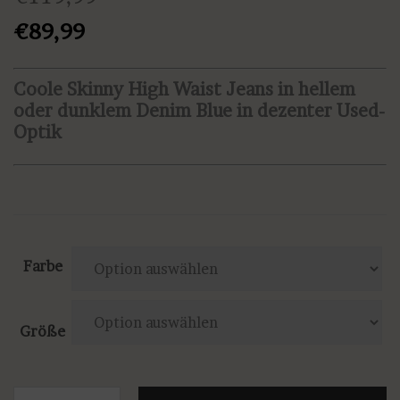
Ursprünglicher
Aktueller
€
89,99
Preis
Preis
war:
ist:
Coole Skinny High Waist Jeans in hellem
oder dunklem Denim Blue in dezenter Used-
€119,99
€89,99.
Optik
Farbe
Größe
Liu