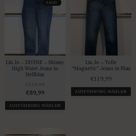
SALE!
auf.
Die
Optionen
können
auf
der
Produktseite
gewählt
Liu Jo – DIVINE – Skinny
Liu Jo – Tolle
werden
High Waist Jeans in
“Magnetic”-Jeans in Blau
Hellblau
€
119,99
€
119,99
AUSFÜHRUNG WÄHLEN
Ursprünglicher
Aktueller
€
89,99
Preis
Preis
Dieses
AUSFÜHRUNG WÄHLEN
war:
ist:
Produkt
Dieses
weist
€119,99
€89,99.
Produkt
mehrere
weist
Varianten