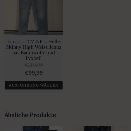
Liu Jo – DIVINE – Helle
Skinny High Waist Jeans
aus Baumwolle und
Lyocell
€
119,99
Ursprünglicher
Aktueller
€
99,99
Preis
Preis
AUSFÜHRUNG WÄHLEN
war:
ist:
Dieses
€119,99
€99,99.
Produkt
weist
Ähnliche Produkte
mehrere
Varianten