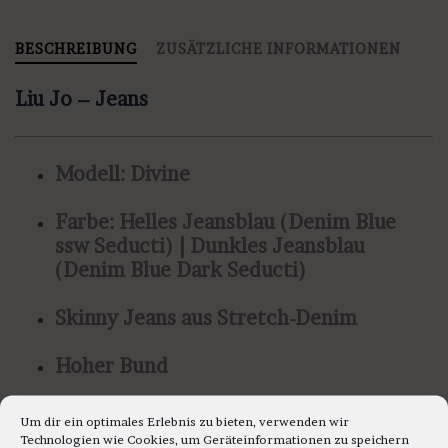
BESCHREIBUNG
ZUSÄTZLICHE INFORMATIONEN
Liu Jo – Jeans
Modell: Divine
Farbe: Helles Jeansblau (Denim Blue
ssw Seducti) | Dunkles Jeansblau
(Denim Blue Dark Seducti)
Skinny Jeans aus Stretch-Denim
Hoher Bund
Stone-Bleached-Waschung mit
Um dir ein optimales Erlebnis zu bieten, verwenden wir
Abriebstelle
Technologien wie Cookies, um Geräteinformationen zu speichern