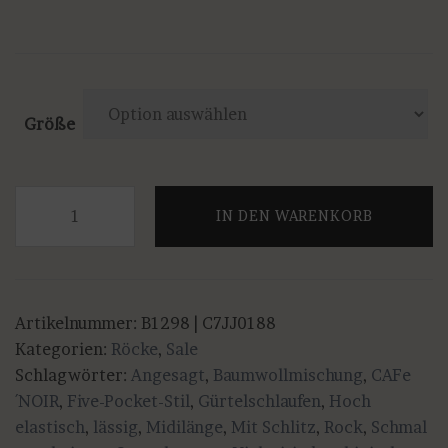
Größe
CAFe
IN DEN WARENKORB
´NOIR
-
Leichter,
Stretch
Artikelnummer:
B1298 | C7JJ0188
Rock
Kategorien:
Röcke
,
Sale
in
Schlagwörter:
Angesagt
,
Baumwollmischung
,
CAFe
weiß
´NOIR
,
Five-Pocket-Stil
,
Gürtelschlaufen
,
Hoch
Menge
elastisch
,
lässig
,
Midilänge
,
Mit Schlitz
,
Rock
,
Schmal