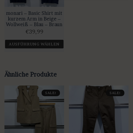
monari – Basic Shirt mit
kurzem Arm in Beige –
Wollweiß – Blau – Braun
€
39,99
AUSFÜHRUNG WÄHLEN
Dieses
Produkt
weist
Ähnliche Produkte
mehrere
Varianten
SALE!
SALE!
auf.
Die
Optionen
können
auf
der