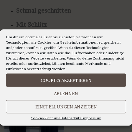
Schmal geschnitten
Mit Schlitz
Um dir ein optimales Erlebnis zu bieten, verwenden wir
Vielfältig zu stylen
Technologien wie Cookies, um Geräteinformationen zu speichern
und/oder darauf zuzugreifen. Wenn du diesen Technologien
zustimmst, können wir Daten wie das Surfverhalten oder eindeutige
IDs auf dieser Website verarbeiten. Wenn du deine Zustimmung nicht
erteilst oder zurückziehst, können bestimmte Merkmale und
Das könnte dir auch gefallen …
Funktionen beeinträchtigt werden.
COOKIES AKZEPTIEREN
ABLEHNEN
EINSTELLUNGEN ANZEIGEN
Cookie-Richtlinie
Datenschutz
Impressum