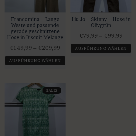
Produktseite
gewählt
Francomina – Lange
Liu Jo – Skinny – Hose in
werden
Weste und passende
Olivgrün
gerade geschnittene
Prei
€
79,99
–
€
99,99
Hose in Biscuit Melange
€79,
Preisspanne:
€
149,99
–
€
209,99
AUSFÜHRUNG WÄHLEN
bis
€149,99
Dieses
AUSFÜHRUNG WÄHLEN
€99,
bis
Produkt
Dieses
€209,99
weist
Produkt
mehrere
weist
SALE!
Varianten
mehrere
auf.
Varianten
Die
auf.
Optionen
Die
können
Optionen
auf
können