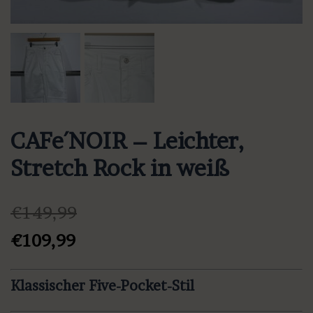
CAFe´NOIR – Leichter,
Stretch Rock in weiß
€
149,99
Ursprünglicher
Aktueller
€
109,99
Preis
Preis
war:
ist:
Klassischer Five-Pocket-Stil
€149,99
€109,99.