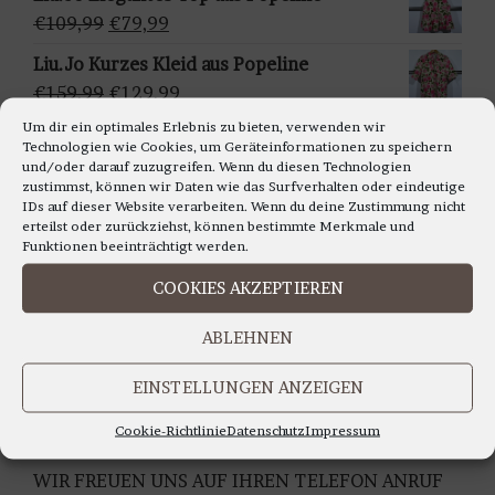
ä
war:
ist:
Ursprünglicher
Aktueller
€
109,99
€
79,99
h
€159,95
€129,95.
Preis
Preis
Liu.Jo Kurzes Kleid aus Popeline
l
war:
ist:
Ursprünglicher
Aktueller
€
159,99
€
129,99
e
€109,99
€79,99.
Preis
Preis
n
Um dir ein optimales Erlebnis zu bieten, verwenden wir
Francomina - Ärmellosestricktop in
Technologien wie Cookies, um Geräteinformationen zu speichern
war:
ist:
verschiedenen Farben
und/oder darauf zuzugreifen. Wenn du diesen Technologien
€159,99
€129,99.
zustimmst, können wir Daten wie das Surfverhalten oder eindeutige
Ursprünglicher
Aktueller
€
99,99
€
79,99
IDs auf dieser Website verarbeiten. Wenn du deine Zustimmung nicht
Preis
Preis
erteilst oder zurückziehst, können bestimmte Merkmale und
war:
ist:
Funktionen beeinträchtigt werden.
€99,99
€79,99.
COOKIES AKZEPTIEREN
LIEBE KUNDINNEN,
ABLEHNEN
WIR BERATEN SIE GERNE AUCH TELEFONISCH
Montag bis Freitag 11.00 bis 18.00 Uhr
EINSTELLUNGEN ANZEIGEN
Samstag 10.30 bis 14.00 Uhr
UNTER TEL: 0228-92679000
Cookie-Richtlinie
Datenschutz
Impressum
WIR FREUEN UNS AUF IHREN TELEFON ANRUF