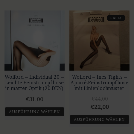
SALE!
Wolford – Individual 20 –
Wolford – Ines Tights –
Leichte Feinstrumpfhose
Ajouré-Feinstrumpfhose
in matter Optik (20 DEN)
mit Linienlochmuster
€
44,00
€
31,00
Ursprünglicher
Aktueller
€
22,00
AUSFÜHRUNG WÄHLEN
Preis
Preis
AUSFÜHRUNG WÄHLEN
Dieses
war:
ist:
Produkt
Dieses
€44,00
€22,00.