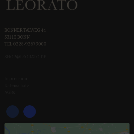
BONNER TALWEG 44
53113 BONN
TEL 0228-92679000
SHOP@LEORAT
O.DE
Impressum
Datenschutz
AGBs