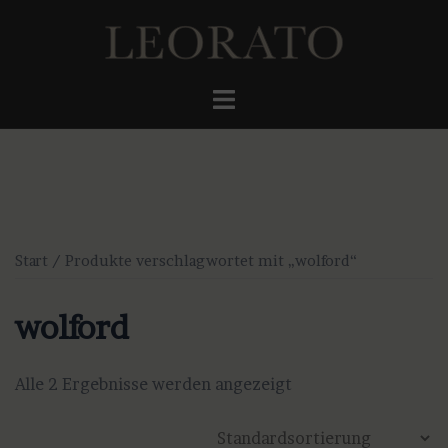
Zum
Inhalt
springen
Menü
umschalten
Start
/ Produkte verschlagwortet mit „wolford“
wolford
Alle 2 Ergebnisse werden angezeigt