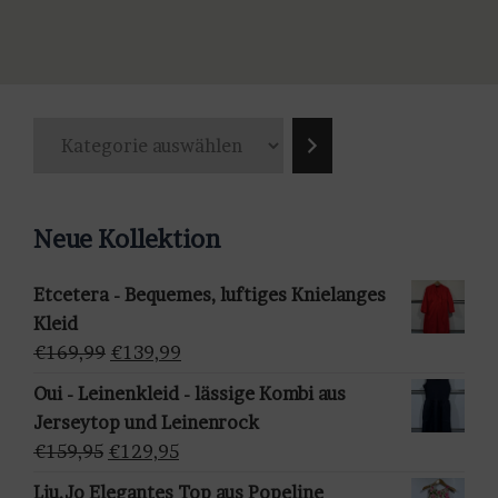
weist
Produkt
mehrere
weist
Varianten
mehrere
auf.
Varianten
K
Die
auf.
a
Optionen
Die
t
können
Optionen
e
auf
können
Neue Kollektion
g
der
auf
o
Produktseite
der
Etcetera - Bequemes, luftiges Knielanges
r
gewählt
Produktseite
Kleid
i
werden
gewählt
Ursprünglicher
Aktueller
€
169,99
€
139,99
e
werden
Preis
Preis
a
Oui - Leinenkleid - lässige Kombi aus
war:
ist:
u
Jerseytop und Leinenrock
€169,99
€139,99.
s
Ursprünglicher
Aktueller
€
159,95
€
129,95
w
Preis
Preis
Liu.Jo Elegantes Top aus Popeline