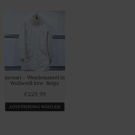
monari – Wendemantel in
Wollweiß bzw. Beige
€
229,99
AUSFÜHRUNG WÄHLEN
Dieses
Produkt
weist