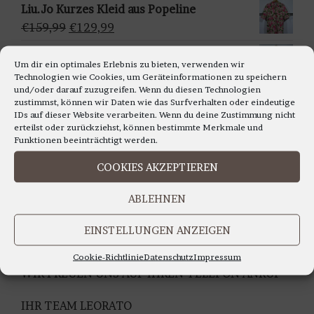
Preis
Preis
Liu.Jo Kurzes Kleid aus Popeline
l
war:
ist:
Ursprünglicher
Aktueller
€
159,99
€
129,99
e
€109,99
€79,99.
Preis
Preis
n
Francomina - Ärmellosestricktop in
war:
ist:
Um dir ein optimales Erlebnis zu bieten, verwenden wir
verschiedenen Farben
Technologien wie Cookies, um Geräteinformationen zu speichern
€159,99
€129,99.
Ursprünglicher
Aktueller
€
99,99
€
79,99
und/oder darauf zuzugreifen. Wenn du diesen Technologien
zustimmst, können wir Daten wie das Surfverhalten oder eindeutige
Preis
Preis
IDs auf dieser Website verarbeiten. Wenn du deine Zustimmung nicht
war:
ist:
erteilst oder zurückziehst, können bestimmte Merkmale und
Funktionen beeinträchtigt werden.
€99,99
€79,99.
LIEBE KUNDINNEN,
COOKIES AKZEPTIEREN
WIR BERATEN SIE GERNE AUCH TELEFONISCH
ABLEHNEN
Montag bis Freitag 11.00 bis 18.00 Uhr
Samstag 10.30 bis 14.00 Uhr
EINSTELLUNGEN ANZEIGEN
UNTER TEL: 0228-92679000
Cookie-Richtlinie
Datenschutz
Impressum
WIR FREUEN UNS AUF IHREN TELEFON ANRUF
IHR TEAM LEORATO