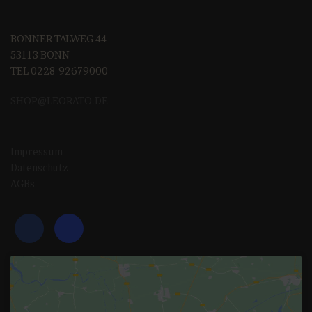
BONNER TALWEG 44
53113 BONN
TEL 0228-92679000
SHOP@LEORAT
O.DE
Impressum
Datenschutz
AGBs