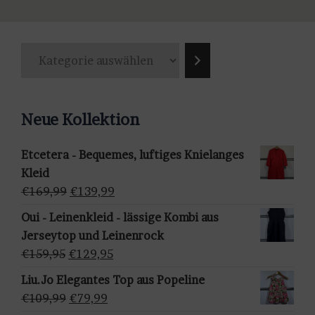
mehrere
Varianten
K
auf.
a
Die
t
Optionen
e
können
Neue Kollektion
g
auf
o
der
Etcetera - Bequemes, luftiges Knielanges
r
Produktseite
Kleid
i
gewählt
Ursprünglicher
Aktueller
€
169,99
€
139,99
e
werden
Preis
Preis
a
Oui - Leinenkleid - lässige Kombi aus
war:
ist:
u
Jerseytop und Leinenrock
€169,99
€139,99.
s
Ursprünglicher
Aktueller
€
159,95
€
129,95
w
Preis
Preis
Liu.Jo Elegantes Top aus Popeline
ä
war:
ist:
Ursprünglicher
Aktueller
€
109,99
€
79,99
h
€159,95
€129,95.