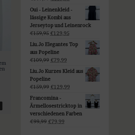
a
Preis
Preis
u
Oui - Leinenkleid -
war:
ist:
s
lässige Kombi aus
€169,99
€139,99.
w
Jerseytop und Leinenrock
ä
Ursprünglicher
Aktueller
€
159,95
€
129,95
h
Preis
Preis
Liu.Jo Elegantes Top
l
war:
ist:
aus Popeline
e
€159,95
€129,95.
Ursprünglicher
Aktueller
€
109,99
€
79,99
lem
n
Preis
Preis
en
Liu.Jo Kurzes Kleid aus
war:
ist:
Popeline
€109,99
€79,99.
Ursprünglicher
Aktueller
€
159,99
€
129,99
r
ler
Preis
Preis
Francomina -
war:
ist:
Ärmellosestricktop in
€159,99
€129,99.
verschiedenen Farben
99.
Ursprünglicher
Aktueller
€
99,99
€
79,99
Preis
Preis