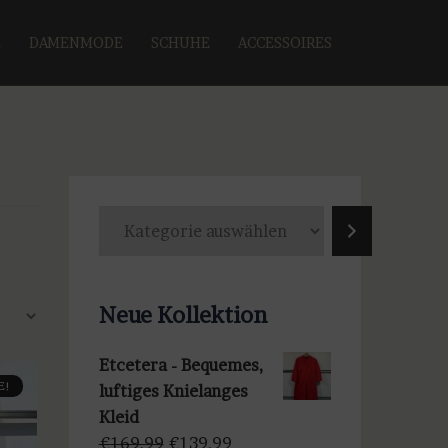
E
DAMENMODE
SCHUHE
ACCESSOIRES
K
a
t
e
Neue Kollektion
g
o
Etcetera - Bequemes,
r
E!
luftiges Knielanges
i
Kleid
e
Ursprünglicher
Aktueller
€
169,99
€
139,99