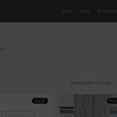
START
SHOP
BOUTIQU
in“
SALE!
SAL