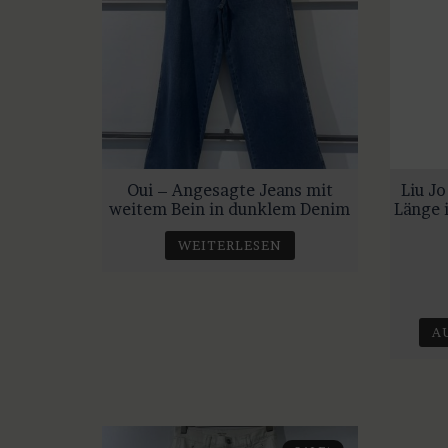
Oui – Angesagte Jeans mit
Liu J
weitem Bein in dunklem Denim
Länge 
WEITERLESEN
A