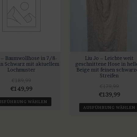
o – Baumwollhose in 7/8-
Liu Jo – Leichte weit
in Schwarz mit aktuellem
geschnittene Hose in hel
Lochmuster
Beige mit feinen schwarz
Streifen
€
189,99
€
179,99
Ursprünglicher
Aktueller
€
149,99
Ursprüngliche
Aktuel
€
139,99
Preis
Preis
USFÜHRUNG WÄHLEN
Preis
Preis
war:
ist:
AUSFÜHRUNG WÄHLEN
war:
ist:
Dieses
€189,99
€149,99.
Dieses
Produkt
€179,99
€139,
Produkt
weist
weist