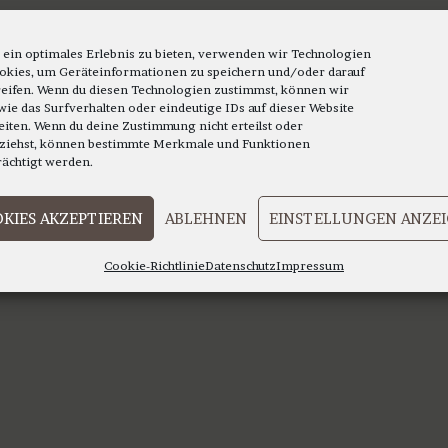
mehrere
mehrere
Varianten
Varianten
auf.
 ein optimales Erlebnis zu bieten, verwenden wir Technologien
auf.
okies, um Geräteinformationen zu speichern und/oder darauf
Die
eifen. Wenn du diesen Technologien zustimmst, können wir
Die
Optionen
wie das Surfverhalten oder eindeutige IDs auf dieser Website
Optionen
eiten. Wenn du deine Zustimmung nicht erteilst oder
können
ziehst, können bestimmte Merkmale und Funktionen
können
auf
rächtigt werden.
auf
der
der
Produktseite
KIES AKZEPTIEREN
ABLEHNEN
EINSTELLUNGEN ANZE
Produktsei
gewählt
gewählt
werden
Cookie-Richtlinie
Datenschutz
Impressum
werden