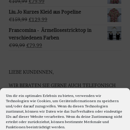
Ursprünglicher
Aktueller
€
109,99
€
79,99
h
€159,95
€129,95.
Preis
Preis
Liu.Jo Kurzes Kleid aus Popeline
l
war:
ist:
Ursprünglicher
Aktueller
€
159,99
€
129,99
e
€109,99
€79,99.
Preis
Preis
n
Francomina - Ärmellosestricktop in
war:
ist:
verschiedenen Farben
€159,99
€129,99.
Ursprünglicher
Aktueller
€
99,99
€
79,99
Preis
Preis
war:
ist:
€99,99
€79,99.
LIEBE KUNDINNEN,
WIR BERATEN SIE GERNE AUCH TELEFONISCH
Montag bis Freitag 11.00 bis 18.00 Uhr
Um dir ein optimales Erlebnis zu bieten, verwenden wir
Samstag 10.30 bis 14.00 Uhr
Technologien wie Cookies, um Geräteinformationen zu speichern
und/oder darauf zuzugreifen. Wenn du diesen Technologien
UNTER TEL: 0228-92679000
zustimmst, können wir Daten wie das Surfverhalten oder eindeutige
IDs auf dieser Website verarbeiten. Wenn du deine Zustimmung nicht
WIR FREUEN UNS AUF IHREN TELEFON ANRUF
erteilst oder zurückziehst, können bestimmte Merkmale und
Funktionen beeinträchtigt werden.