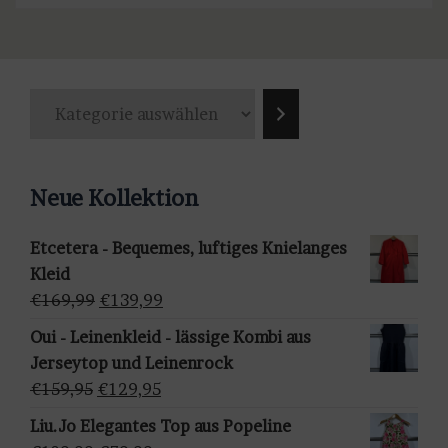
K
a
t
e
Neue Kollektion
g
o
Etcetera - Bequemes, luftiges Knielanges
r
Kleid
i
Ursprünglicher
Aktueller
€
169,99
€
139,99
e
Preis
Preis
a
Oui - Leinenkleid - lässige Kombi aus
war:
ist:
u
Jerseytop und Leinenrock
€169,99
€139,99.
s
Ursprünglicher
Aktueller
€
159,95
€
129,95
w
Preis
Preis
Liu.Jo Elegantes Top aus Popeline
ä
war:
ist: