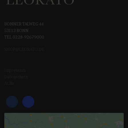
BONNER TALWEG 44
53113 BONN
TEL 0228-92679000
SHOP@LEORAT
O.DE
Impressum
Datenschutz
AGBs