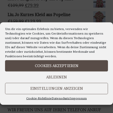
ä
war:
ist:
Ursprünglicher
Aktueller
€
109,99
€
79,99
h
€159,95
€129,95.
Preis
Preis
Liu.Jo Kurzes Kleid aus Popeline
l
war:
ist:
Ursprünglicher
Aktueller
€
159,99
€
129,99
e
€109,99
€79,99.
Preis
Preis
n
Um dir ein optimales Erlebnis zu bieten, verwenden wir
Francomina - Ärmellosestricktop in
Technologien wie Cookies, um Geräteinformationen zu speichern
war:
ist:
verschiedenen Farben
und/oder darauf zuzugreifen. Wenn du diesen Technologien
€159,99
€129,99.
zustimmst, können wir Daten wie das Surfverhalten oder eindeutige
Ursprünglicher
Aktueller
€
99,99
€
79,99
IDs auf dieser Website verarbeiten. Wenn du deine Zustimmung nicht
Preis
Preis
erteilst oder zurückziehst, können bestimmte Merkmale und
war:
ist:
Funktionen beeinträchtigt werden.
€99,99
€79,99.
COOKIES AKZEPTIEREN
LIEBE KUNDINNEN,
ABLEHNEN
WIR BERATEN SIE GERNE AUCH TELEFONISCH
Montag bis Freitag 11.00 bis 18.00 Uhr
EINSTELLUNGEN ANZEIGEN
Samstag 10.30 bis 14.00 Uhr
UNTER TEL: 0228-92679000
Cookie-Richtlinie
Datenschutz
Impressum
WIR FREUEN UNS AUF IHREN TELEFON ANRUF