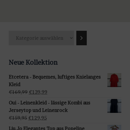
Produkt
weist
mehrere
Varianten
K
auf.
a
Die
t
Optionen
e
können
Neue Kollektion
g
auf
o
der
Etcetera - Bequemes, luftiges Knielanges
r
Produktseite
Kleid
i
gewählt
Ursprünglicher
Aktueller
€
169,99
€
139,99
e
werden
Preis
Preis
a
Oui - Leinenkleid - lässige Kombi aus
war:
ist:
u
Jerseytop und Leinenrock
€169,99
€139,99.
s
Ursprünglicher
Aktueller
€
159,95
€
129,95
w
Preis
Preis
Liu.Jo Elegantes Top aus Popeline