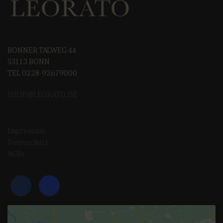
BONNER TALWEG 44
53113 BONN
TEL 0228-92679000
SHOP@LEORAT
O.DE
Impressum
Datenschutz
AGBs