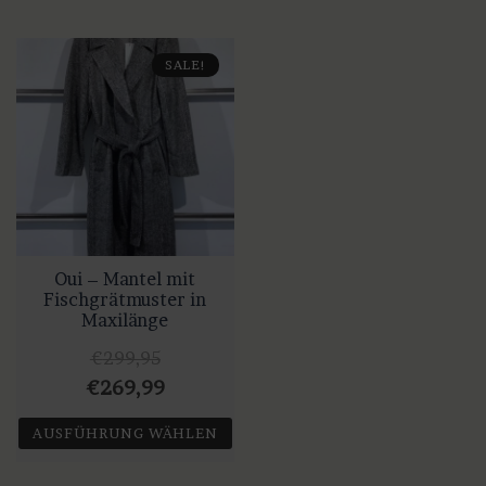
SALE!
Oui – Mantel mit
Fischgrätmuster in
Maxilänge
€
299,95
Ursprünglicher
Aktueller
€
269,99
Preis
Preis
AUSFÜHRUNG WÄHLEN
war:
ist:
Dieses
€299,95
€269,99.