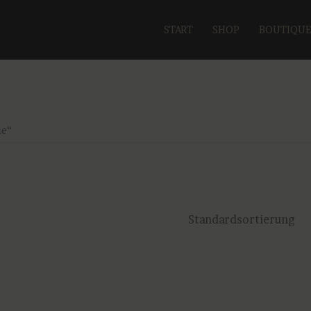
START
SHOP
BOUTIQU
le“