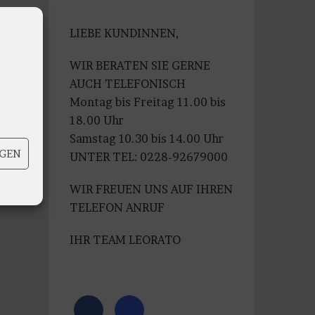
war:
ist:
€99,99
€79,99.
LIEBE KUNDINNEN,
WIR BERATEN SIE GERNE
AUCH TELEFONISCH
Montag bis Freitag 11.00 bis
18.00 Uhr
Samstag 10.30 bis 14.00 Uhr
IGEN
UNTER TEL: 0228-92679000
WIR FREUEN UNS AUF IHREN
TELEFON ANRUF
IHR TEAM LEORATO