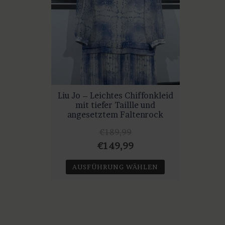
Liu Jo – Leichtes Chiffonkleid
mit tiefer Taillle und
angesetztem Faltenrock
€
189,99
Ursprünglicher
Aktueller
€
149,99
Preis
Preis
AUSFÜHRUNG WÄHLEN
war:
ist:
Dieses
€189,99
€149,99.
Produkt
weist