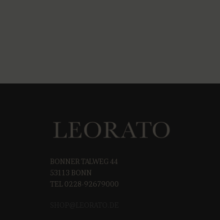
BONNER TALWEG 44
53113 BONN
TEL 0228-92679000
SHOP@LEORAT
O.DE