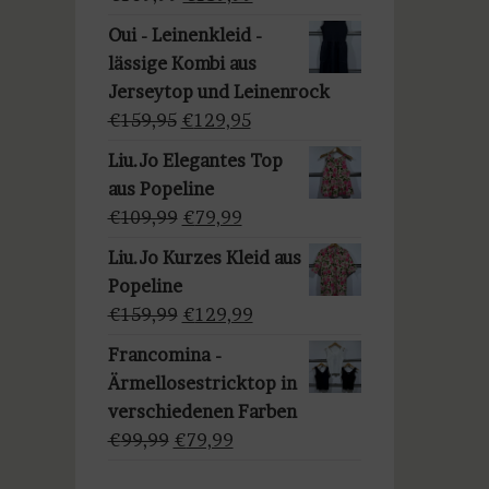
a
Preis
Preis
u
Oui - Leinenkleid -
war:
ist:
s
lässige Kombi aus
€169,99
€139,99.
w
Jerseytop und Leinenrock
ä
Ursprünglicher
Aktueller
€
159,95
€
129,95
h
Preis
Preis
Liu.Jo Elegantes Top
l
war:
ist:
aus Popeline
e
€159,95
€129,95.
Ursprünglicher
Aktueller
€
109,99
€
79,99
n
Preis
Preis
Liu.Jo Kurzes Kleid aus
war:
ist:
Popeline
€109,99
€79,99.
Ursprünglicher
Aktueller
€
159,99
€
129,99
Preis
Preis
Francomina -
war:
ist:
Ärmellosestricktop in
€159,99
€129,99.
verschiedenen Farben
Ursprünglicher
Aktueller
€
99,99
€
79,99
Preis
Preis