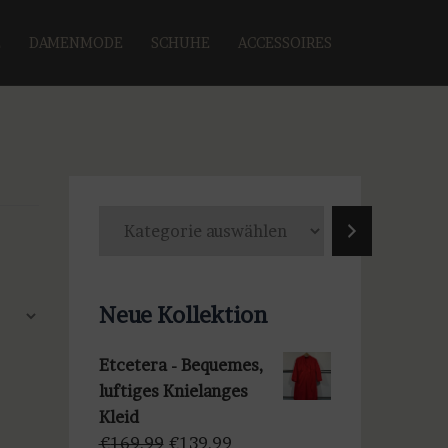
E
DAMENMODE
SCHUHE
ACCESSOIRES
K
a
t
e
Neue Kollektion
g
o
Etcetera - Bequemes,
r
luftiges Knielanges
i
Kleid
e
Ursprünglicher
Aktueller
€
169,99
€
139,99