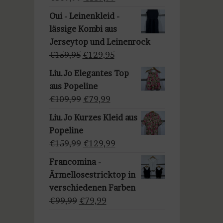
a
Preis
Preis
u
Oui - Leinenkleid -
war:
ist:
s
lässige Kombi aus
€169,99
€139,99.
w
Jerseytop und Leinenrock
ä
Ursprünglicher
Aktueller
€
159,95
€
129,95
h
Preis
Preis
Liu.Jo Elegantes Top
l
war:
ist:
aus Popeline
e
€159,95
€129,95.
Ursprünglicher
Aktueller
€
109,99
€
79,99
n
Preis
Preis
Liu.Jo Kurzes Kleid aus
war:
ist:
Popeline
€109,99
€79,99.
Ursprünglicher
Aktueller
€
159,99
€
129,99
Preis
Preis
Francomina -
war:
ist:
Ärmellosestricktop in
€159,99
€129,99.
verschiedenen Farben
Ursprünglicher
Aktueller
€
99,99
€
79,99
Preis
Preis