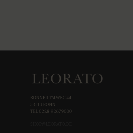
BONNER TALWEG 44
53113 BONN
TEL 0228-92679000
SHOP@LEORAT
O.DE