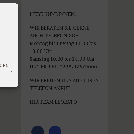
war:
ist:
€99,99
€79,99.
LIEBE KUNDINNEN,
WIR BERATEN SIE GERNE
AUCH TELEFONISCH
Montag bis Freitag 11.00 bis
18.00 Uhr
Samstag 10.30 bis 14.00 Uhr
IGEN
UNTER TEL: 0228-92679000
WIR FREUEN UNS AUF IHREN
TELEFON ANRUF
IHR TEAM LEORATO