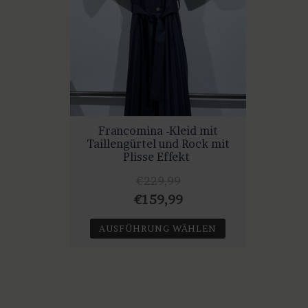
Francomina -Kleid mit
Taillengürtel und Rock mit
Plisse Effekt
€
229,99
Ursprünglicher
Aktueller
€
159,99
Preis
Preis
AUSFÜHRUNG WÄHLEN
war:
ist:
Dieses
€229,99
€159,99.
Produkt
weist