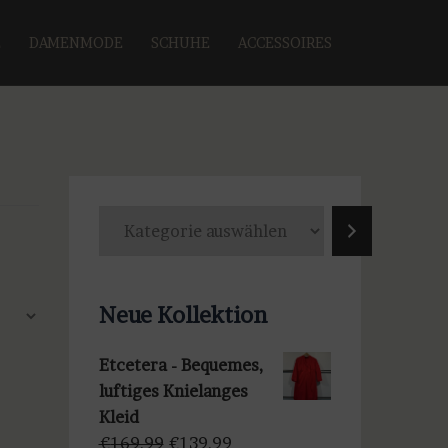
E
DAMENMODE
SCHUHE
ACCESSOIRES
K
a
t
e
Neue Kollektion
g
o
Etcetera - Bequemes,
r
luftiges Knielanges
i
Kleid
e
Ursprünglicher
Aktueller
€
169,99
€
139,99