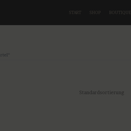
START
SHOP
BOUTIQU
rtel“