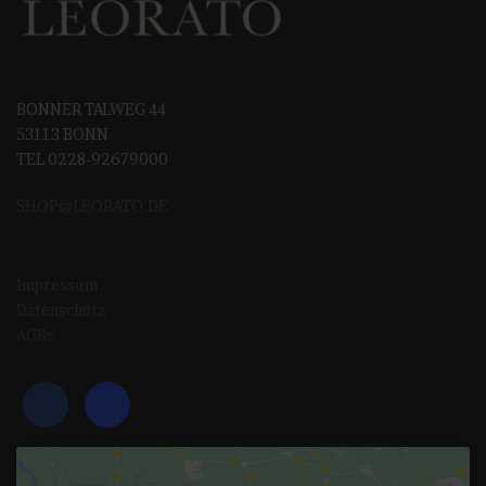
BONNER TALWEG 44
53113 BONN
TEL 0228-92679000
SHOP@LEORAT
O.DE
Impressum
Datenschutz
AGBs