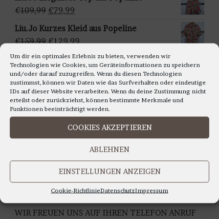
ä
war:
ist:
Ursprünglicher
Aktueller
€
109,99
€
79,99
h
€159,95
€129,95.
Preis
Preis
Liu.Jo Kurzes Kleid aus Popeline
l
war:
ist:
Ursprünglicher
Aktueller
€
159,99
€
129,99
e
€109,99
€79,99.
Preis
Preis
n
Um dir ein optimales Erlebnis zu bieten, verwenden wir
Francomina - Ärmellosestricktop in
Technologien wie Cookies, um Geräteinformationen zu speichern
war:
ist:
verschiedenen Farben
und/oder darauf zuzugreifen. Wenn du diesen Technologien
€159,99
€129,99.
zustimmst, können wir Daten wie das Surfverhalten oder eindeutige
Ursprünglicher
Aktueller
€
99,99
€
79,99
IDs auf dieser Website verarbeiten. Wenn du deine Zustimmung nicht
Preis
Preis
erteilst oder zurückziehst, können bestimmte Merkmale und
war:
ist:
Funktionen beeinträchtigt werden.
€99,99
€79,99.
COOKIES AKZEPTIEREN
LIEBE KUNDINNEN,
ABLEHNEN
WIR BERATEN SIE GERNE AUCH TELEFONISCH
Montag bis Freitag 11.00 bis 18.00 Uhr
EINSTELLUNGEN ANZEIGEN
Samstag 10.30 bis 14.00 Uhr
UNTER TEL: 0228-92679000
Cookie-Richtlinie
Datenschutz
Impressum
WIR FREUEN UNS AUF IHREN TELEFON ANRUF