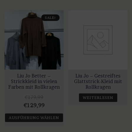
SALE!
Liu Jo Better –
Liu Jo – Gestreiftes
Strickkleid in vielen
Glattstrick-Kleid mit
Farben mit Rollkragen
Rollkragen
€
179,99
WEITERLESEN
Ursprünglicher
Aktueller
€
129,99
Preis
Preis
AUSFÜHRUNG WÄHLEN
war:
ist:
Dieses
€179,99
€129,99.