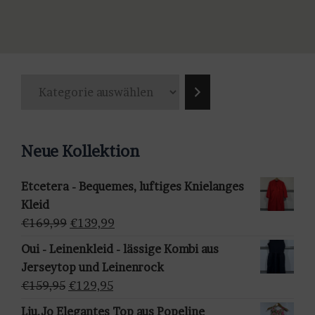
Produkt
weist
mehrere
Varianten
K
auf.
a
Die
t
Optionen
e
können
Neue Kollektion
g
auf
o
der
Etcetera - Bequemes, luftiges Knielanges
r
Produktseite
Kleid
i
gewählt
Ursprünglicher
Aktueller
€
169,99
€
139,99
e
werden
Preis
Preis
a
Oui - Leinenkleid - lässige Kombi aus
war:
ist:
u
Jerseytop und Leinenrock
€169,99
€139,99.
s
Ursprünglicher
Aktueller
€
159,95
€
129,95
w
Preis
Preis
Liu.Jo Elegantes Top aus Popeline