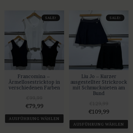
SALE!
SALE!
Francomina –
Liu Jo – Kurzer
Ärmellosestricktop in
ausgestellter Strickrock
verschiedenen Farben
mit Schmucknieten am
Bund
€
99,99
€
129,99
Ursprünglicher
Aktueller
€
79,99
Ursprünglicher
Aktuelle
€
109,99
Preis
Preis
AUSFÜHRUNG WÄHLEN
Preis
Preis
war:
ist:
AUSFÜHRUNG WÄHLEN
war:
ist:
Dieses
€99,99
€79,99.