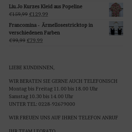
Preis
Preis
Liu.Jo Kurzes Kleid aus Popeline
l
war:
ist:
Ursprünglicher
Aktueller
€
159,99
€
129,99
e
€109,99
€79,99.
Preis
Preis
n
Francomina - Ärmellosestricktop in
war:
ist:
verschiedenen Farben
€159,99
€129,99.
Ursprünglicher
Aktueller
€
99,99
€
79,99
Preis
Preis
war:
ist:
€99,99
€79,99.
LIEBE KUNDINNEN,
WIR BERATEN SIE GERNE AUCH TELEFONISCH
Montag bis Freitag 11.00 bis 18.00 Uhr
Samstag 10.30 bis 14.00 Uhr
UNTER TEL: 0228-92679000
WIR FREUEN UNS AUF IHREN TELEFON ANRUF
IHR TEAM LEORATO