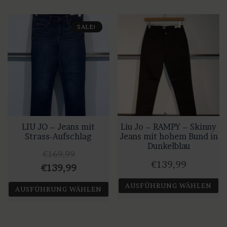
Produkt
weist
SALE!
mehrere
Varianten
auf.
Die
Optionen
können
auf
LIU JO – Jeans mit
Liu Jo – RAMPY – Skinny
der
Strass-Aufschlag
Jeans mit hohem Bund in
Produktseite
Dunkelblau
€
169,99
gewählt
€
139,99
Ursprünglicher
Aktueller
werden
€
139,99
Preis
Preis
AUSFÜHRUNG WÄHLEN
AUSFÜHRUNG WÄHLEN
war:
ist:
Dieses
Dieses
€169,99
€139,99.
Produkt
Produkt