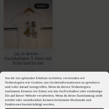
weist
weist
SALE!
mehrere
mehrere
Varianten
Varianten
auf.
auf.
Die
Die
Optionen
Optionen
können
können
auf
auf
der
Liu Jo Better –
der
Nachhaltiges T-Shirt mit
Produktseite
Produktseite
Print und Strass
gewählt
gewählt
€
79,99
werden
werden
Ursprünglicher
Aktueller
€
59,99
Um dir ein optimales Erlebnis zu bieten, verwenden wir
Technologien wie Cookies, um Geräteinformationen zu speichern
Preis
Preis
und/oder darauf zuzugreifen. Wenn du diesen Technologien
AUSFÜHRUNG WÄHLEN
zustimmst, können wir Daten wie das Surfverhalten oder eindeutige
war:
ist:
IDs auf dieser Website verarbeiten. Wenn du deine Zustimmung nicht
Dieses
€79,99
€59,99.
erteilst oder zurückziehst, können bestimmte Merkmale und
Produkt
Funktionen beeinträchtigt werden.