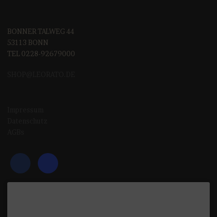
BONNER TALWEG 44
53113 BONN
TEL 0228-92679000
SHOP@LEORAT
O.DE
Impressum
Datenschutz
AGBs