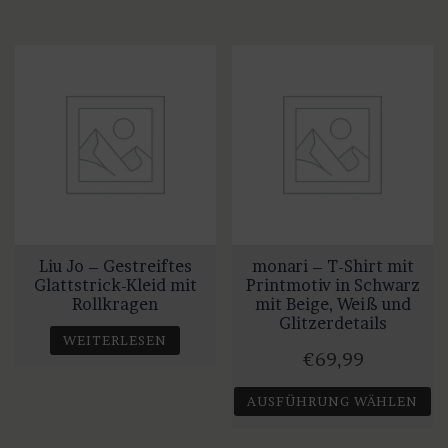
Dieses
Produkt
€129,99
€109,99.
Produkt
weist
weist
mehrere
mehrere
Varianten
Varianten
auf.
auf.
Die
Die
Optionen
Optionen
können
können
auf
auf
der
Liu Jo – Gestreiftes
monari – T-Shirt mit
der
Produktseite
Glattstrick-Kleid mit
Printmotiv in Schwarz
Produktseite
gewählt
Rollkragen
mit Beige, Weiß und
gewählt
Glitzerdetails
werden
WEITERLESEN
werden
€
69,99
AUSFÜHRUNG WÄHLEN
Dieses