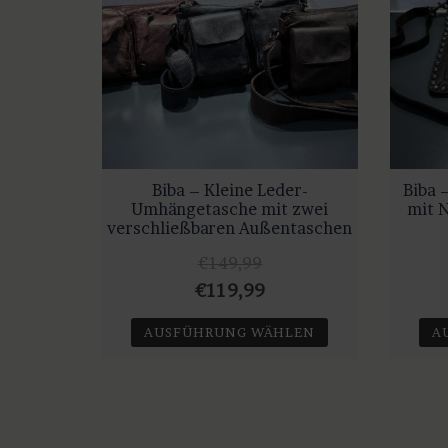
Biba – Kleine Leder-
Biba 
Umhängetasche mit zwei
mit 
verschließbaren Außentaschen
€
149,99
Ursprünglicher
Aktueller
€
119,99
Preis
Preis
AUSFÜHRUNG WÄHLEN
A
war:
ist:
Dieses
€149,99
€119,99.
Produkt
weist