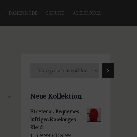
E
DAMENMODE
SCHUHE
ACCESSOIRES
K
a
t
e
Neue Kollektion
g
o
Etcetera - Bequemes,
r
luftiges Knielanges
i
Kleid
e
Ursprünglicher
Aktueller
€
169,99
€
139,99