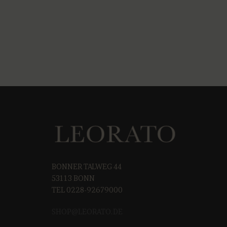
BONNER TALWEG 44
53113 BONN
TEL 0228-92679000
SHOP@LEORAT
O.DE