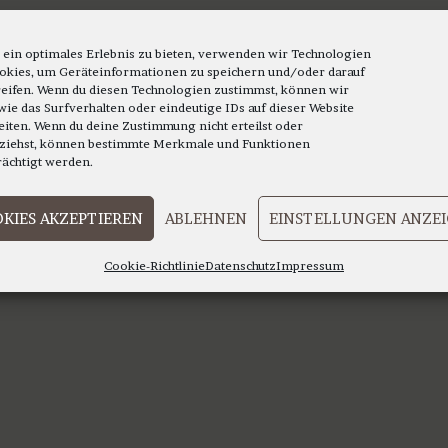
mehrere
Varianten
auf.
 ein optimales Erlebnis zu bieten, verwenden wir Technologien
okies, um Geräteinformationen zu speichern und/oder darauf
Die
eifen. Wenn du diesen Technologien zustimmst, können wir
Optionen
wie das Surfverhalten oder eindeutige IDs auf dieser Website
eiten. Wenn du deine Zustimmung nicht erteilst oder
können
ziehst, können bestimmte Merkmale und Funktionen
auf
rächtigt werden.
der
Produktseite
KIES AKZEPTIEREN
ABLEHNEN
EINSTELLUNGEN ANZE
gewählt
werden
Cookie-Richtlinie
Datenschutz
Impressum