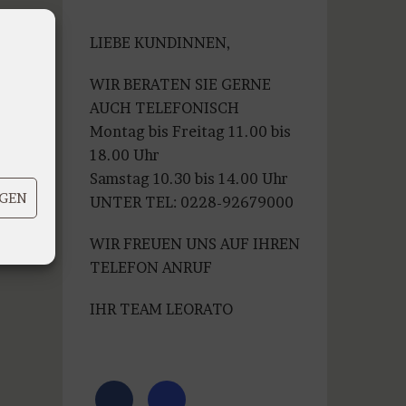
war:
ist:
€99,99
€79,99.
LIEBE KUNDINNEN,
WIR BERATEN SIE GERNE
AUCH TELEFONISCH
Montag bis Freitag 11.00 bis
18.00 Uhr
Samstag 10.30 bis 14.00 Uhr
IGEN
UNTER TEL: 0228-92679000
WIR FREUEN UNS AUF IHREN
TELEFON ANRUF
IHR TEAM LEORATO