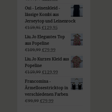
a
Preis
Preis
u
Oui - Leinenkleid -
war:
ist:
s
lässige Kombi aus
€169,99
€139,99.
w
Jerseytop und Leinenrock
ä
Ursprünglicher
Aktueller
€
159,95
€
129,95
h
Preis
Preis
Liu.Jo Elegantes Top
l
war:
ist:
aus Popeline
e
€159,95
€129,95.
Ursprünglicher
Aktueller
€
109,99
€
79,99
n
Preis
Preis
Liu.Jo Kurzes Kleid aus
war:
ist:
Popeline
€109,99
€79,99.
Ursprünglicher
Aktueller
€
159,99
€
129,99
Preis
Preis
Francomina -
war:
ist:
Ärmellosestricktop in
€159,99
€129,99.
verschiedenen Farben
Ursprünglicher
Aktueller
€
99,99
€
79,99
Preis
Preis