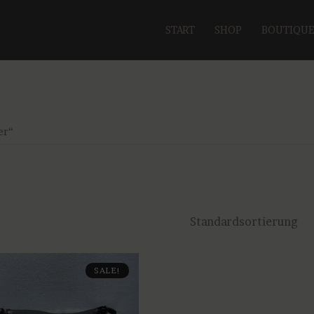
START
SHOP
BOUTIQU
er“
SALE!