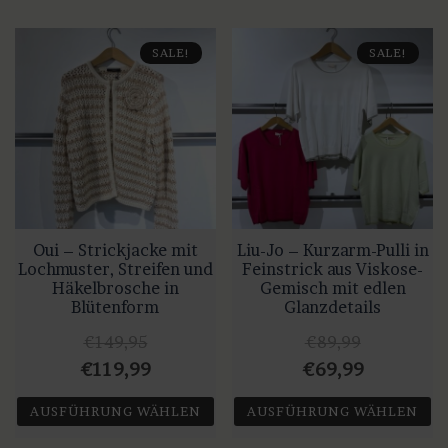
€119,99
€99,99.
Dieses
Produkt
€79,99
€65,99.
Produkt
weist
SALE!
SALE!
weist
mehrere
mehrere
Varianten
Varianten
auf.
auf.
Die
Die
Optionen
Optionen
können
können
auf
auf
Oui – Strickjacke mit
Liu-Jo – Kurzarm-Pulli in
der
Lochmuster, Streifen und
Feinstrick aus Viskose-
der
Produktseite
Häkelbrosche in
Gemisch mit edlen
Produktseite
gewählt
Blütenform
Glanzdetails
gewählt
werden
€
149,95
€
89,99
werden
Ursprünglicher
Aktueller
Ursprünglicher
Aktueller
€
119,99
€
69,99
Preis
Preis
Preis
Preis
AUSFÜHRUNG WÄHLEN
AUSFÜHRUNG WÄHLEN
war:
ist:
war:
ist: