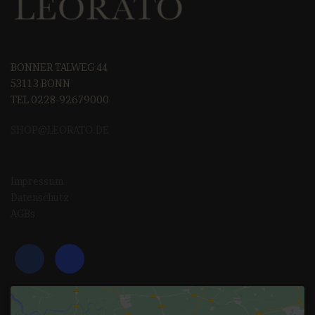
BONNER TALWEG 44
53113 BONN
TEL 0228-92679000
SHOP@LEORAT
O.DE
Impressum
Datenschutz
AGBs