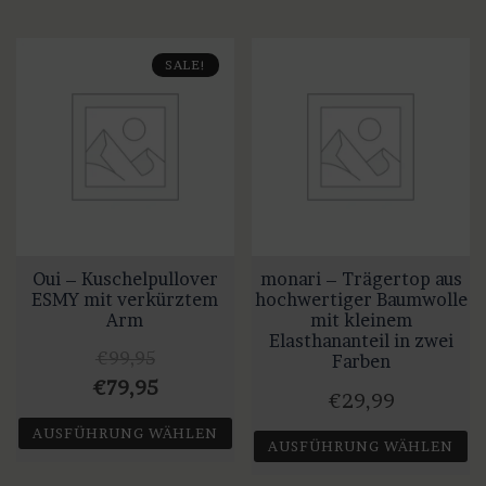
SALE!
Oui – Kuschelpullover
monari – Trägertop aus
ESMY mit verkürztem
hochwertiger Baumwolle
Arm
mit kleinem
Elasthananteil in zwei
€
99,95
Farben
Ursprünglicher
Aktueller
€
79,95
€
29,99
Preis
Preis
AUSFÜHRUNG WÄHLEN
AUSFÜHRUNG WÄHLEN
war:
ist:
Dieses
€99,95
€79,95.