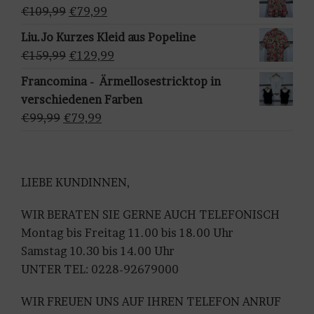
ä
war:
ist:
Ursprünglicher
Aktueller
€
109,99
€
79,99
h
€159,95
€129,95.
Preis
Preis
Liu.Jo Kurzes Kleid aus Popeline
l
war:
ist:
Ursprünglicher
Aktueller
€
159,99
€
129,99
e
€109,99
€79,99.
Preis
Preis
n
Francomina - Ärmellosestricktop in
war:
ist:
verschiedenen Farben
€159,99
€129,99.
Ursprünglicher
Aktueller
€
99,99
€
79,99
Preis
Preis
war:
ist:
€99,99
€79,99.
LIEBE KUNDINNEN,
WIR BERATEN SIE GERNE AUCH TELEFONISCH
Montag bis Freitag 11.00 bis 18.00 Uhr
Samstag 10.30 bis 14.00 Uhr
UNTER TEL: 0228-92679000
WIR FREUEN UNS AUF IHREN TELEFON ANRUF