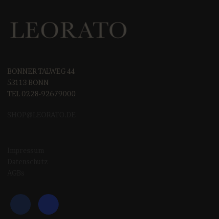
BONNER TALWEG 44
53113 BONN
TEL 0228-92679000
SHOP@LEORAT
O.DE
Impressum
Datenschutz
AGBs