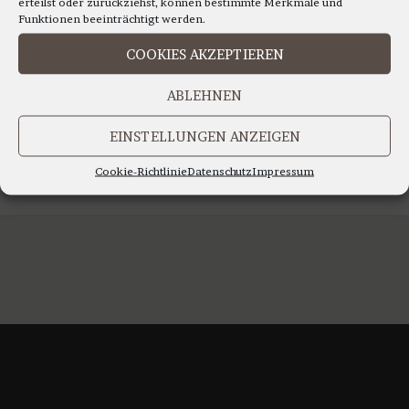
erteilst oder zurückziehst, können bestimmte Merkmale und
Funktionen beeinträchtigt werden.
WIR FREUEN UNS AUF IHREN TELEFON ANRUF
COOKIES AKZEPTIEREN
IHR TEAM LEORATO
ABLEHNEN
EINSTELLUNGEN ANZEIGEN
Cookie-Richtlinie
Datenschutz
Impressum