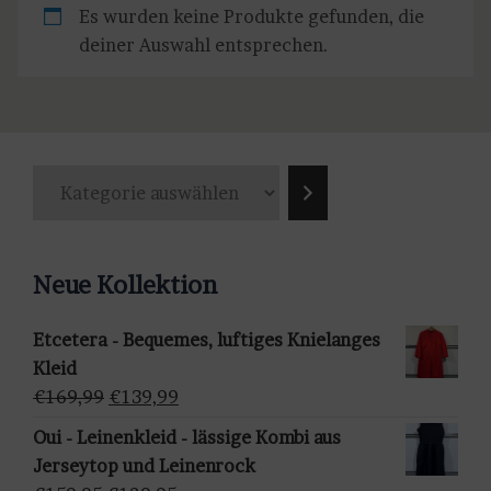
Es wurden keine Produkte gefunden, die
deiner Auswahl entsprechen.
K
a
t
e
Neue Kollektion
g
o
Etcetera - Bequemes, luftiges Knielanges
r
Kleid
i
Ursprünglicher
Aktueller
€
169,99
€
139,99
e
Preis
Preis
a
Oui - Leinenkleid - lässige Kombi aus
war:
ist:
u
Jerseytop und Leinenrock
€169,99
€139,99.