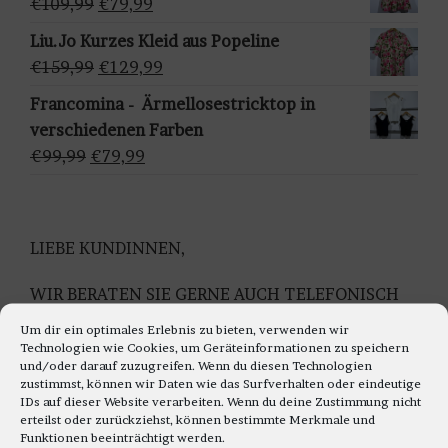
Ursprünglicher
Aktueller
€
109,99
€
79,99
h
€159,95
€129,95.
Preis
Preis
Liu.Jo Kurzes Kleid aus Popeline
l
war:
ist:
Ursprünglicher
Aktueller
€
159,99
€
129,99
e
€109,99
€79,99.
Preis
Preis
n
Francomina - Ärmellosestricktop in
war:
ist:
verschiedenen Farben
€159,99
€129,99.
Ursprünglicher
Aktueller
€
99,99
€
79,99
Preis
Preis
war:
ist:
€99,99
€79,99.
LIEBE KUNDINNEN,
WIR BERATEN SIE GERNE AUCH TELEFONISCH
Montag bis Freitag 11.00 bis 18.00 Uhr
Um dir ein optimales Erlebnis zu bieten, verwenden wir
Samstag 10.30 bis 14.00 Uhr
Technologien wie Cookies, um Geräteinformationen zu speichern
und/oder darauf zuzugreifen. Wenn du diesen Technologien
UNTER TEL: 0228-92679000
zustimmst, können wir Daten wie das Surfverhalten oder eindeutige
IDs auf dieser Website verarbeiten. Wenn du deine Zustimmung nicht
WIR FREUEN UNS AUF IHREN TELEFON ANRUF
erteilst oder zurückziehst, können bestimmte Merkmale und
Funktionen beeinträchtigt werden.