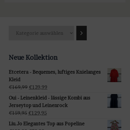
K
a
t
e
Neue Kollektion
g
o
Etcetera - Bequemes, luftiges Knielanges
r
Kleid
i
Ursprünglicher
Aktueller
€
169,99
€
139,99
e
Preis
Preis
a
Oui - Leinenkleid - lässige Kombi aus
war:
ist:
u
Jerseytop und Leinenrock
€169,99
€139,99.
s
Ursprünglicher
Aktueller
€
159,95
€
129,95
w
Preis
Preis
Liu.Jo Elegantes Top aus Popeline
ä
war:
ist: