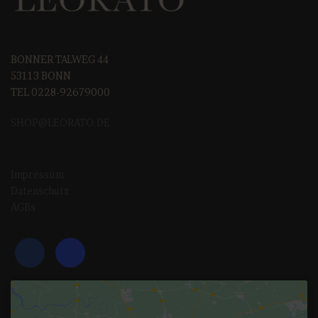
BONNER TALWEG 44
53113 BONN
TEL 0228-92679000
SHOP@LEORAT
O.DE
Impressum
Datenschutz
AGBs