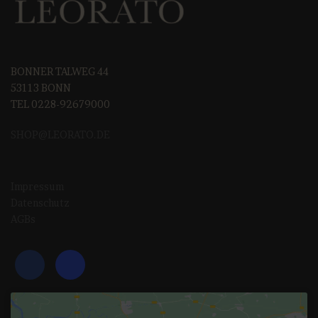
BONNER TALWEG 44
53113 BONN
TEL 0228-92679000
SHOP@LEORAT
O.DE
Impressum
Datenschutz
AGBs