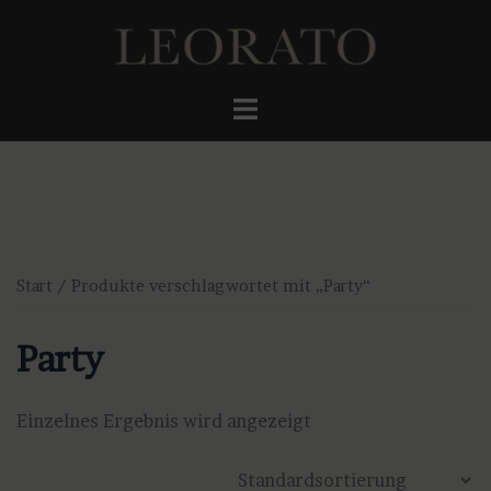
Zum
Inhalt
springen
Menü
umschalten
Start
/ Produkte verschlagwortet mit „Party“
Party
Einzelnes Ergebnis wird angezeigt