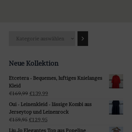
Produkt
weist
mehrere
Varianten
K
auf.
a
Die
t
Optionen
e
können
Neue Kollektion
g
auf
o
der
Etcetera - Bequemes, luftiges Knielanges
r
Produktseite
Kleid
i
gewählt
Ursprünglicher
Aktueller
€
169,99
€
139,99
e
werden
Preis
Preis
a
Oui - Leinenkleid - lässige Kombi aus
war:
ist:
u
Jerseytop und Leinenrock
€169,99
€139,99.
s
Ursprünglicher
Aktueller
€
159,95
€
129,95
w
Preis
Preis
Liu.Jo Elegantes Top aus Popeline