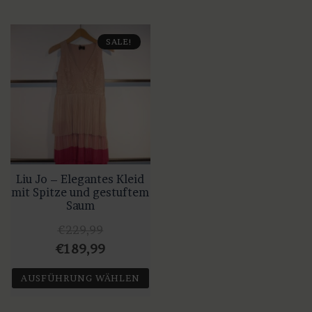
SALE!
Liu Jo – Elegantes Kleid
mit Spitze und gestuftem
Saum
€
229,99
Ursprünglicher
Aktueller
€
189,99
Preis
Preis
AUSFÜHRUNG WÄHLEN
war:
ist:
Dieses
€229,99
€189,99.