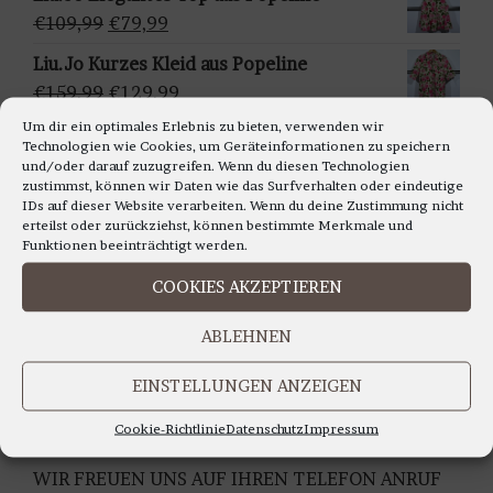
ä
war:
ist:
Ursprünglicher
Aktueller
€
109,99
€
79,99
h
€159,95
€129,95.
Preis
Preis
Liu.Jo Kurzes Kleid aus Popeline
l
war:
ist:
Ursprünglicher
Aktueller
€
159,99
€
129,99
e
€109,99
€79,99.
Preis
Preis
n
Um dir ein optimales Erlebnis zu bieten, verwenden wir
Francomina - Ärmellosestricktop in
Technologien wie Cookies, um Geräteinformationen zu speichern
war:
ist:
verschiedenen Farben
und/oder darauf zuzugreifen. Wenn du diesen Technologien
€159,99
€129,99.
zustimmst, können wir Daten wie das Surfverhalten oder eindeutige
Ursprünglicher
Aktueller
€
99,99
€
79,99
IDs auf dieser Website verarbeiten. Wenn du deine Zustimmung nicht
Preis
Preis
erteilst oder zurückziehst, können bestimmte Merkmale und
war:
ist:
Funktionen beeinträchtigt werden.
€99,99
€79,99.
COOKIES AKZEPTIEREN
LIEBE KUNDINNEN,
ABLEHNEN
WIR BERATEN SIE GERNE AUCH TELEFONISCH
Montag bis Freitag 11.00 bis 18.00 Uhr
EINSTELLUNGEN ANZEIGEN
Samstag 10.30 bis 14.00 Uhr
UNTER TEL: 0228-92679000
Cookie-Richtlinie
Datenschutz
Impressum
WIR FREUEN UNS AUF IHREN TELEFON ANRUF