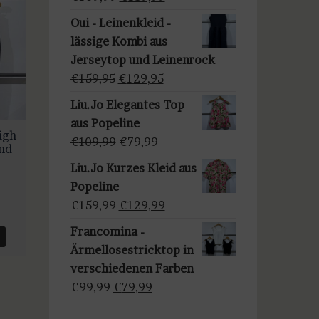
a
Preis
Preis
u
Oui - Leinenkleid -
war:
ist:
s
lässige Kombi aus
€169,99
€139,99.
w
Jerseytop und Leinenrock
ä
Ursprünglicher
Aktueller
€
159,95
€
129,95
h
Preis
Preis
Liu.Jo Elegantes Top
l
war:
ist:
aus Popeline
e
€159,95
€129,95.
igh-
Ursprünglicher
Aktueller
€
109,99
€
79,99
und
n
Preis
Preis
Liu.Jo Kurzes Kleid aus
war:
ist:
Popeline
€109,99
€79,99.
Ursprünglicher
Aktueller
€
159,99
€
129,99
r
ler
Preis
Preis
Francomina -
war:
ist:
Ärmellosestricktop in
€159,99
€129,99.
verschiedenen Farben
99.
Ursprünglicher
Aktueller
€
99,99
€
79,99
Preis
Preis