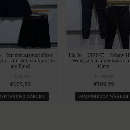
o – Kurzer ausgestellter
Liu Jo – DIVINE – Skinny H
krock mit Schmucknieten
Waist-Jeans in Schwarz 
am Bund
Navy
€
129,99
€
139,99
Ursprünglicher
Aktueller
Ursprüngliche
Aktuel
€
109,99
€
109,99
Preis
Preis
Preis
Preis
USFÜHRUNG WÄHLEN
AUSFÜHRUNG WÄHLEN
war:
ist:
war:
ist:
Dieses
Dieses
€129,99
€109,99.
€139,99
€109,
Produkt
Produkt
weist
weist