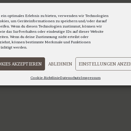
mehrere
mehrere
Varianten
Varianten
auf.
auf.
 ein optimales Erlebnis zu bieten, verwenden wir Technologien
okies, um Geräteinformationen zu speichern und/oder darauf
Die
Die
eifen. Wenn du diesen Technologien zustimmst, können wir
Optionen
Optionen
wie das Surfverhalten oder eindeutige IDs auf dieser Website
eiten. Wenn du deine Zustimmung nicht erteilst oder
können
können
ziehst, können bestimmte Merkmale und Funktionen
auf
auf
rächtigt werden.
der
der
Produktseite
Produktsei
KIES AKZEPTIEREN
ABLEHNEN
EINSTELLUNGEN ANZE
gewählt
gewählt
werden
werden
Cookie-Richtlinie
Datenschutz
Impressum