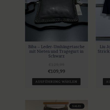
Biba – Leder-Umhängetasche
Liu J
mit Nieten und Tragegurt in
Stric
Schwarz
€
129,99
Ursprünglicher
Aktueller
€
109,99
Preis
Preis
AUSFÜHRUNG WÄHLEN
A
war:
ist:
Dieses
€129,99
€109,99.
Produkt
weist
SALE!