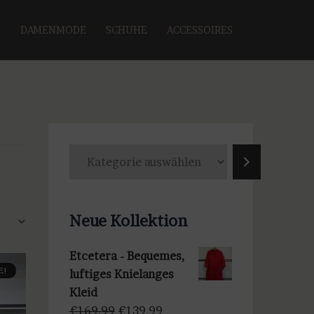
E
DAMENMODE
SCHUHE
ACCESSOIRES
K
a
t
e
Neue Kollektion
g
o
Etcetera - Bequemes,
r
E!
luftiges Knielanges
i
Kleid
e
Ursprünglicher
Aktueller
€
169,99
€
139,99