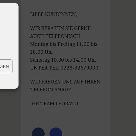
war:
ist:
€99,99
€79,99.
LIEBE KUNDINNEN,
WIR BERATEN SIE GERNE
AUCH TELEFONISCH
Montag bis Freitag 11.00 bis
18.00 Uhr
Samstag 10.30 bis 14.00 Uhr
IGEN
UNTER TEL: 0228-92679000
WIR FREUEN UNS AUF IHREN
TELEFON ANRUF
IHR TEAM LEORATO