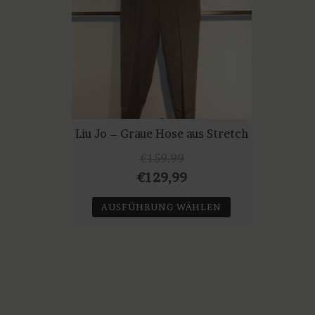
Liu Jo – Graue Hose aus Stretch
€
159,99
Ursprünglicher
Aktueller
€
129,99
Preis
Preis
AUSFÜHRUNG WÄHLEN
war:
ist:
Dieses
€159,99
€129,99.
Produkt
weist
mehrere
Varianten