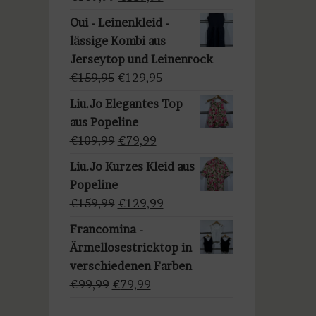
a
Preis
Preis
u
Oui - Leinenkleid -
war:
ist:
s
lässige Kombi aus
€169,99
€139,99.
w
Jerseytop und Leinenrock
ä
Ursprünglicher
Aktueller
€
159,95
€
129,95
h
Preis
Preis
Liu.Jo Elegantes Top
l
war:
ist:
aus Popeline
e
€159,95
€129,95.
Ursprünglicher
Aktueller
€
109,99
€
79,99
n
Preis
Preis
Liu.Jo Kurzes Kleid aus
war:
ist:
Popeline
€109,99
€79,99.
Ursprünglicher
Aktueller
€
159,99
€
129,99
Preis
Preis
Francomina -
war:
ist:
Ärmellosestricktop in
€159,99
€129,99.
verschiedenen Farben
Ursprünglicher
Aktueller
€
99,99
€
79,99
Preis
Preis