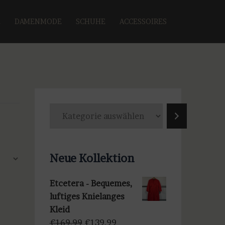
E
DAMENMODE
SCHUHE
ACCESSOIRES
K
a
t
e
Neue Kollektion
g
o
Etcetera - Bequemes,
r
luftiges Knielanges
i
Kleid
e
Ursprünglicher
Aktueller
€
169,99
€
139,99