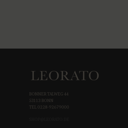
BONNER TALWEG 44
53113 BONN
TEL 0228-92679000
SHOP@LEORAT
O.DE