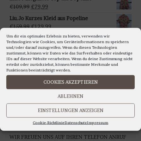
ä
war:
ist:
Ursprünglicher
Aktueller
€
109,99
€
79,99
h
€159,95
€129,95.
Preis
Preis
Liu.Jo Kurzes Kleid aus Popeline
l
war:
ist:
Ursprünglicher
Aktueller
€
159,99
€
129,99
e
€109,99
€79,99.
Preis
Preis
n
Um dir ein optimales Erlebnis zu bieten, verwenden wir
Francomina - Ärmellosestricktop in
Technologien wie Cookies, um Geräteinformationen zu speichern
war:
ist:
verschiedenen Farben
und/oder darauf zuzugreifen. Wenn du diesen Technologien
€159,99
€129,99.
zustimmst, können wir Daten wie das Surfverhalten oder eindeutige
Ursprünglicher
Aktueller
€
99,99
€
79,99
IDs auf dieser Website verarbeiten. Wenn du deine Zustimmung nicht
Preis
Preis
erteilst oder zurückziehst, können bestimmte Merkmale und
war:
ist:
Funktionen beeinträchtigt werden.
€99,99
€79,99.
COOKIES AKZEPTIEREN
LIEBE KUNDINNEN,
ABLEHNEN
WIR BERATEN SIE GERNE AUCH TELEFONISCH
Montag bis Freitag 11.00 bis 18.00 Uhr
EINSTELLUNGEN ANZEIGEN
Samstag 10.30 bis 14.00 Uhr
UNTER TEL: 0228-92679000
Cookie-Richtlinie
Datenschutz
Impressum
WIR FREUEN UNS AUF IHREN TELEFON ANRUF