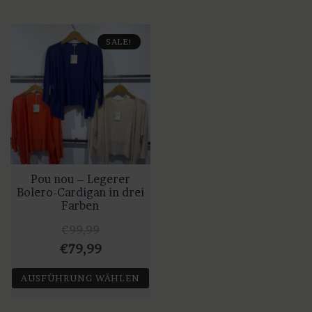
SALE!
Pou nou – Legerer
Bolero-Cardigan in drei
Farben
€
99,99
Ursprünglicher
Aktueller
€
79,99
Preis
Preis
AUSFÜHRUNG WÄHLEN
war:
ist:
Dieses
€99,99
€79,99.