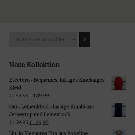
Produkt
weist
mehrere
Varianten
K
auf.
a
Die
t
Optionen
e
können
Neue Kollektion
g
auf
o
der
Etcetera - Bequemes, luftiges Knielanges
r
Produktseite
Kleid
i
gewählt
Ursprünglicher
Aktueller
€
169,99
€
139,99
e
werden
Preis
Preis
a
Oui - Leinenkleid - lässige Kombi aus
war:
ist:
u
Jerseytop und Leinenrock
€169,99
€139,99.
s
Ursprünglicher
Aktueller
€
159,95
€
129,95
w
Preis
Preis
Liu.Jo Elegantes Top aus Popeline