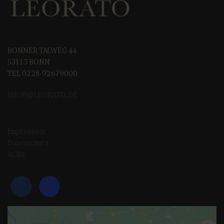
BONNER TALWEG 44
53113 BONN
TEL 0228-92679000
SHOP@LEORAT
O.DE
Impressum
Datenschutz
AGBs