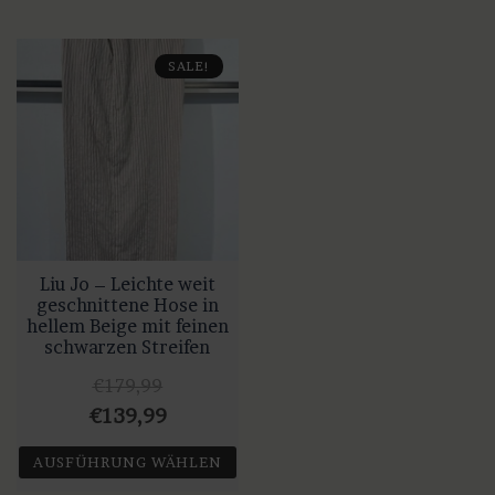
SALE!
Liu Jo – Leichte weit
geschnittene Hose in
hellem Beige mit feinen
schwarzen Streifen
€
179,99
Ursprünglicher
Aktueller
€
139,99
Preis
Preis
AUSFÜHRUNG WÄHLEN
war:
ist: