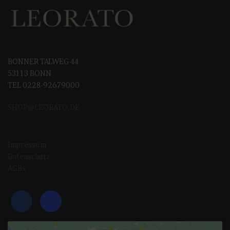
BONNER TALWEG 44
53113 BONN
TEL 0228-92679000
SHOP@LEORAT
O.DE
Impressum
Datenschutz
AGBs