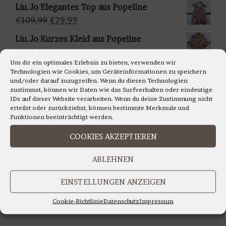
w
Preis
Preis
Liu.Jo Elegantes Top aus Popeline
ä
war:
ist:
Ursprünglicher
Aktueller
€
109,99
€
79,99
h
€159,95
€129,95.
Preis
Preis
Liu.Jo Kurzes Kleid aus Popeline
l
war:
ist:
Ursprünglicher
Aktueller
€
159,99
€
129,99
e
€109,99
€79,99.
Um dir ein optimales Erlebnis zu bieten, verwenden wir
Preis
Preis
n
Francomina - Ärmellosestricktop in
Technologien wie Cookies, um Geräteinformationen zu speichern
war:
ist:
und/oder darauf zuzugreifen. Wenn du diesen Technologien
verschiedenen Farben
zustimmst, können wir Daten wie das Surfverhalten oder eindeutige
€159,99
€129,99.
Ursprünglicher
Aktueller
€
99,99
€
79,99
IDs auf dieser Website verarbeiten. Wenn du deine Zustimmung nicht
erteilst oder zurückziehst, können bestimmte Merkmale und
Preis
Preis
Funktionen beeinträchtigt werden.
war:
ist:
€99,99
€79,99.
COOKIES AKZEPTIEREN
LIEBE KUNDINNEN,
ABLEHNEN
WIR BERATEN SIE GERNE AUCH TELEFONISCH
Montag bis Freitag 11.00 bis 18.00 Uhr
EINSTELLUNGEN ANZEIGEN
Samstag 10.30 bis 14.00 Uhr
Cookie-Richtlinie
Datenschutz
Impressum
UNTER TEL: 0228-92679000