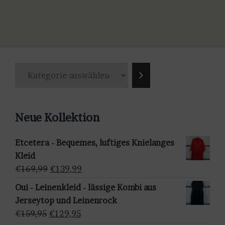
Dieses
€179,99
€139,99.
Produkt
weist
mehrere
Varianten
K
auf.
a
Die
t
Optionen
e
können
Neue Kollektion
g
auf
o
der
Etcetera - Bequemes, luftiges Knielanges
r
Produktseite
Kleid
i
gewählt
Ursprünglicher
Aktueller
€
169,99
€
139,99
e
werden
Preis
Preis
a
Oui - Leinenkleid - lässige Kombi aus
war:
ist:
u
Jerseytop und Leinenrock
€169,99
€139,99.
s
Ursprünglicher
Aktueller
€
159,95
€
129,95