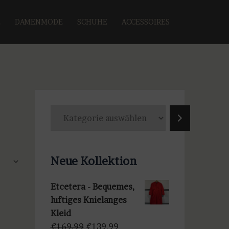
E
DAMENMODE
SCHUHE
ACCESSOIRES
K
a
t
e
Neue Kollektion
g
o
Etcetera - Bequemes,
r
luftiges Knielanges
i
Kleid
e
Ursprünglicher
Aktueller
€
169,99
€
139,99