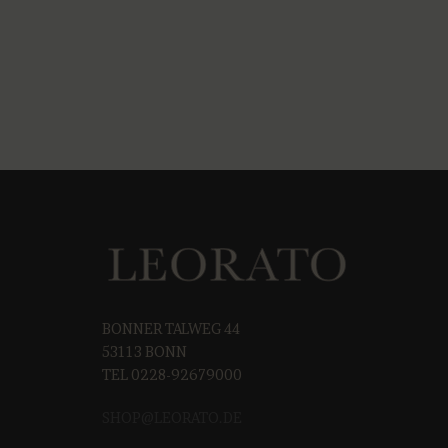
BONNER TALWEG 44
53113 BONN
TEL 0228-92679000
SHOP@LEORAT
O.DE