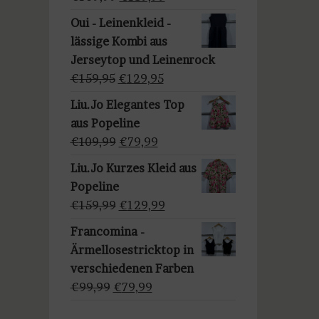
a
Preis
Preis
u
Oui - Leinenkleid -
war:
ist:
s
lässige Kombi aus
€169,99
€139,99.
w
Jerseytop und Leinenrock
ä
Ursprünglicher
Aktueller
€
159,95
€
129,95
h
Preis
Preis
Liu.Jo Elegantes Top
l
war:
ist:
aus Popeline
e
€159,95
€129,95.
Ursprünglicher
Aktueller
€
109,99
€
79,99
n
Preis
Preis
Liu.Jo Kurzes Kleid aus
war:
ist:
Popeline
€109,99
€79,99.
Ursprünglicher
Aktueller
€
159,99
€
129,99
Preis
Preis
Francomina -
war:
ist:
Ärmellosestricktop in
€159,99
€129,99.
verschiedenen Farben
Ursprünglicher
Aktueller
€
99,99
€
79,99
Preis
Preis