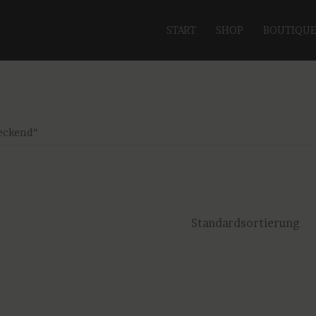
START
SHOP
BOUTIQU
eckend“