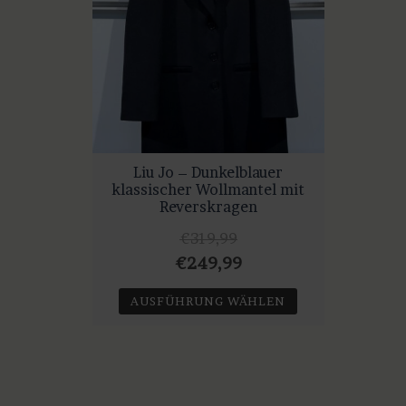
Liu Jo – Dunkelblauer
klassischer Wollmantel mit
Reverskragen
€
319,99
Ursprünglicher
Aktueller
€
249,99
Preis
Preis
AUSFÜHRUNG WÄHLEN
war:
ist:
Dieses
€319,99
€249,99.
Produkt
weist