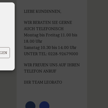
war:
ist:
€99,99
€79,99.
LIEBE KUNDINNEN,
WIR BERATEN SIE GERNE
AUCH TELEFONISCH
Montag bis Freitag 11.00 bis
18.00 Uhr
Samstag 10.30 bis 14.00 Uhr
IGEN
UNTER TEL: 0228-92679000
WIR FREUEN UNS AUF IHREN
TELEFON ANRUF
IHR TEAM LEORATO