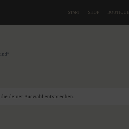
START
SHOP
BOUTIQU
und“
 die deiner Auswahl entsprechen.