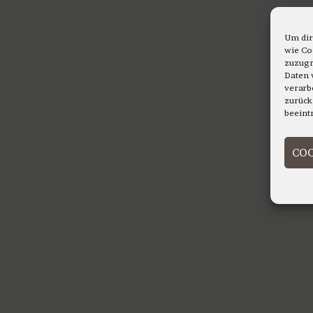
Um dir
wie Co
zuzugr
Daten 
verarb
zurück
beeint
COO