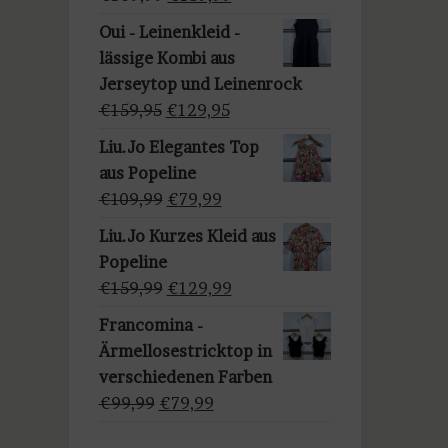
a
Preis
Preis
u
Oui - Leinenkleid -
war:
ist:
s
lässige Kombi aus
€169,99
€139,99.
w
Jerseytop und Leinenrock
ä
Ursprünglicher
Aktueller
€
159,95
€
129,95
h
Preis
Preis
Liu.Jo Elegantes Top
l
war:
ist:
aus Popeline
e
€159,95
€129,95.
Ursprünglicher
Aktueller
€
109,99
€
79,99
n
Preis
Preis
Liu.Jo Kurzes Kleid aus
war:
ist:
Popeline
€109,99
€79,99.
Ursprünglicher
Aktueller
€
159,99
€
129,99
Preis
Preis
Francomina -
war:
ist:
Ärmellosestricktop in
€159,99
€129,99.
verschiedenen Farben
Ursprünglicher
Aktueller
€
99,99
€
79,99
Preis
Preis