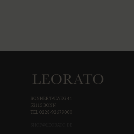
BONNER TALWEG 44
53113 BONN
TEL 0228-92679000
SHOP@LEORAT
O.DE