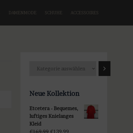
E
DAMENMODE
SCHUHE
ACCESSOIRES
K
a
t
e
Neue Kollektion
g
o
Etcetera - Bequemes,
r
luftiges Knielanges
i
Kleid
e
Ursprünglicher
Aktueller
€
169,99
€
139,99