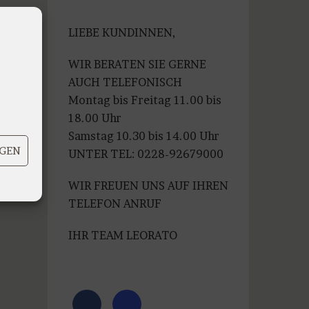
war:
ist:
€99,99
€79,99.
LIEBE KUNDINNEN,
WIR BERATEN SIE GERNE
AUCH TELEFONISCH
Montag bis Freitag 11.00 bis
18.00 Uhr
Samstag 10.30 bis 14.00 Uhr
IGEN
UNTER TEL: 0228-92679000
WIR FREUEN UNS AUF IHREN
TELEFON ANRUF
IHR TEAM LEORATO