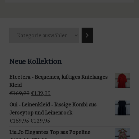
K
a
t
e
Neue Kollektion
g
o
Etcetera - Bequemes, luftiges Knielanges
r
Kleid
i
Ursprünglicher
Aktueller
€
169,99
€
139,99
e
Preis
Preis
a
Oui - Leinenkleid - lässige Kombi aus
war:
ist:
u
Jerseytop und Leinenrock
€169,99
€139,99.
s
Ursprünglicher
Aktueller
€
159,95
€
129,95
w
Preis
Preis
Liu.Jo Elegantes Top aus Popeline
ä
war:
ist: