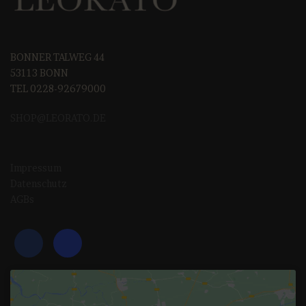
BONNER TALWEG 44
53113 BONN
TEL 0228-92679000
SHOP@LEORAT
O.DE
Impressum
Datenschutz
AGBs