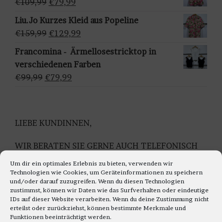
Ursprünglicher
Aktueller
€
109,99
€
79,99
h
€159,95
€129,95.
Preis
Preis
Liu.Jo Kurzes Kleid aus Popeline
l
war:
ist:
Ursprünglicher
Aktueller
€
159,99
€
129,99
e
€109,99
€79,99.
Preis
Preis
n
Francomina - Ärmellosestricktop in
war:
ist:
verschiedenen Farben
€159,99
€129,99.
Ursprünglicher
Aktueller
€
99,99
€
79,99
Preis
Preis
war:
ist:
€99,99
€79,99.
LIEBE KUNDINNEN,
WIR BERATEN SIE GERNE AUCH TELEFONISCH
Montag bis Freitag 11.00 bis 18.00 Uhr
Um dir ein optimales Erlebnis zu bieten, verwenden wir
Samstag 10.30 bis 14.00 Uhr
Technologien wie Cookies, um Geräteinformationen zu speichern
und/oder darauf zuzugreifen. Wenn du diesen Technologien
UNTER TEL: 0228-92679000
zustimmst, können wir Daten wie das Surfverhalten oder eindeutige
IDs auf dieser Website verarbeiten. Wenn du deine Zustimmung nicht
WIR FREUEN UNS AUF IHREN TELEFON ANRUF
erteilst oder zurückziehst, können bestimmte Merkmale und
Funktionen beeinträchtigt werden.