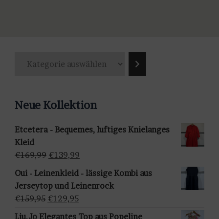
Produkt
Produkt
weist
weist
mehrere
mehrere
Varianten
Varianten
K
auf.
auf.
a
Die
Die
t
Optionen
Optionen
e
können
können
Neue Kollektion
g
auf
auf
o
der
der
Etcetera - Bequemes, luftiges Knielanges
r
Produktseite
Produktseite
Kleid
i
gewählt
gewählt
Ursprünglicher
Aktueller
€
169,99
€
139,99
e
werden
werden
Preis
Preis
a
Oui - Leinenkleid - lässige Kombi aus
war:
ist:
u
Jerseytop und Leinenrock
€169,99
€139,99.
s
Ursprünglicher
Aktueller
€
159,95
€
129,95
w
Preis
Preis
Liu.Jo Elegantes Top aus Popeline