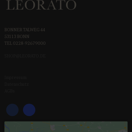
BONNER TALWEG 44
53113 BONN
TEL 0228-92679000
SHOP@LEORAT
O.DE
Impressum
Datenschutz
AGBs