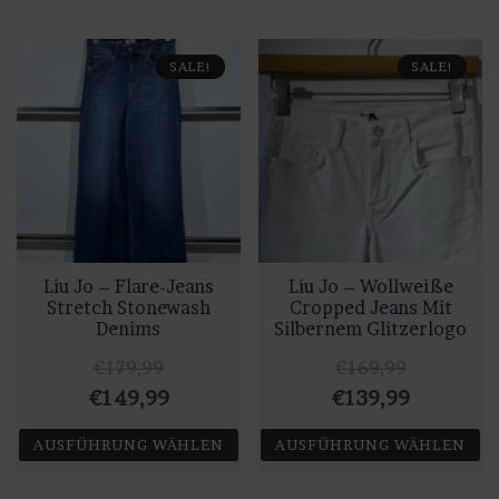
SALE!
SALE!
Liu Jo – Flare-Jeans
Liu Jo – Wollweiße
Stretch Stonewash
Cropped Jeans Mit
Denims
Silbernem Glitzerlogo
€
179,99
€
169,99
Ursprünglicher
Aktueller
Ursprünglicher
Aktuelle
€
149,99
€
139,99
Preis
Preis
Preis
Preis
AUSFÜHRUNG WÄHLEN
AUSFÜHRUNG WÄHLEN
war:
ist:
war:
ist:
Dieses
Dieses
€179,99
€149,99.
€169,99
€139,99.