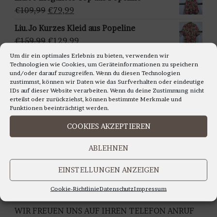
ä
war:
ist:
Ursprünglicher
Aktueller
€
109,99
€
79,99
h
€159,95
€129,95.
Preis
Preis
Liu.Jo Kurzes Kleid aus Popeline
l
war:
ist:
Ursprünglicher
Aktueller
€
159,99
€
129,99
e
€109,99
€79,99.
Preis
Preis
n
Um dir ein optimales Erlebnis zu bieten, verwenden wir
Francomina - Ärmellosestricktop in
Technologien wie Cookies, um Geräteinformationen zu speichern
war:
ist:
verschiedenen Farben
und/oder darauf zuzugreifen. Wenn du diesen Technologien
€159,99
€129,99.
zustimmst, können wir Daten wie das Surfverhalten oder eindeutige
Ursprünglicher
Aktueller
€
99,99
€
79,99
IDs auf dieser Website verarbeiten. Wenn du deine Zustimmung nicht
Preis
Preis
erteilst oder zurückziehst, können bestimmte Merkmale und
war:
ist:
Funktionen beeinträchtigt werden.
€99,99
€79,99.
COOKIES AKZEPTIEREN
LIEBE KUNDINNEN,
ABLEHNEN
WIR BERATEN SIE GERNE AUCH TELEFONISCH
Montag bis Freitag 11.00 bis 18.00 Uhr
EINSTELLUNGEN ANZEIGEN
Samstag 10.30 bis 14.00 Uhr
UNTER TEL: 0228-92679000
Cookie-Richtlinie
Datenschutz
Impressum
WIR FREUEN UNS AUF IHREN TELEFON ANRUF