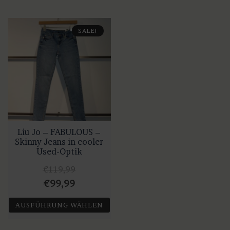
SALE!
Liu Jo – FABULOUS –
Skinny Jeans in cooler
Used-Optik
€
119,99
Ursprünglicher
Aktueller
€
99,99
Preis
Preis
AUSFÜHRUNG WÄHLEN
war:
ist:
Dieses
€119,99
€99,99.