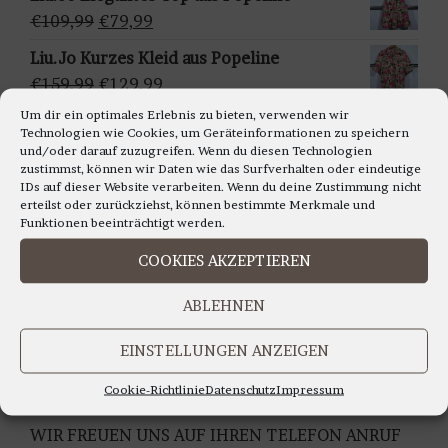
ä
war:
ist:
Ursprünglicher
Aktueller
€
109,99
€
79,99
h
€159,95
€129,95.
Preis
Preis
Liu.Jo Kurzes Kleid aus Popeline
l
war:
ist:
Ursprünglicher
Aktueller
€
159,99
€
129,99
e
€109,99
€79,99.
Preis
Preis
n
Um dir ein optimales Erlebnis zu bieten, verwenden wir
Francomina - Ärmellosestricktop in
Technologien wie Cookies, um Geräteinformationen zu speichern
war:
ist:
verschiedenen Farben
und/oder darauf zuzugreifen. Wenn du diesen Technologien
€159,99
€129,99.
zustimmst, können wir Daten wie das Surfverhalten oder eindeutige
Ursprünglicher
Aktueller
€
99,99
€
79,99
IDs auf dieser Website verarbeiten. Wenn du deine Zustimmung nicht
Preis
Preis
erteilst oder zurückziehst, können bestimmte Merkmale und
war:
ist:
Funktionen beeinträchtigt werden.
€99,99
€79,99.
COOKIES AKZEPTIEREN
LIEBE KUNDINNEN,
ABLEHNEN
WIR BERATEN SIE GERNE AUCH TELEFONISCH
Montag bis Freitag 11.00 bis 18.00 Uhr
EINSTELLUNGEN ANZEIGEN
Samstag 10.30 bis 14.00 Uhr
UNTER TEL: 0228-92679000
Cookie-Richtlinie
Datenschutz
Impressum
WIR FREUEN UNS AUF IHREN TELEFON ANRUF