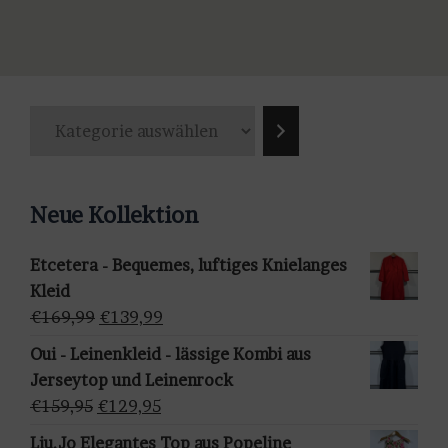
Produkt
weist
mehrere
Varianten
K
auf.
a
Die
t
Optionen
e
können
Neue Kollektion
g
auf
o
der
Etcetera - Bequemes, luftiges Knielanges
r
Produktseite
Kleid
i
gewählt
Ursprünglicher
Aktueller
€
169,99
€
139,99
e
werden
Preis
Preis
a
Oui - Leinenkleid - lässige Kombi aus
war:
ist:
u
Jerseytop und Leinenrock
€169,99
€139,99.
s
Ursprünglicher
Aktueller
€
159,95
€
129,95
w
Preis
Preis
Liu.Jo Elegantes Top aus Popeline