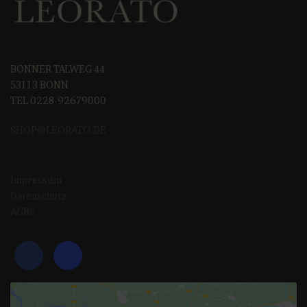
BONNER TALWEG 44
53113 BONN
TEL 0228-92679000
SHOP@LEORAT
O.DE
Impressum
Datenschutz
AGBs