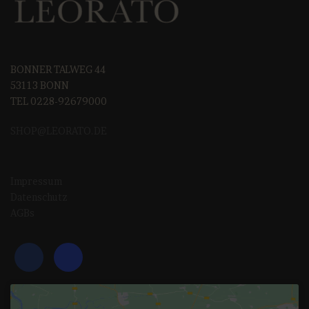
BONNER TALWEG 44
53113 BONN
TEL 0228-92679000
SHOP@LEORAT
O.DE
Impressum
Datenschutz
AGBs