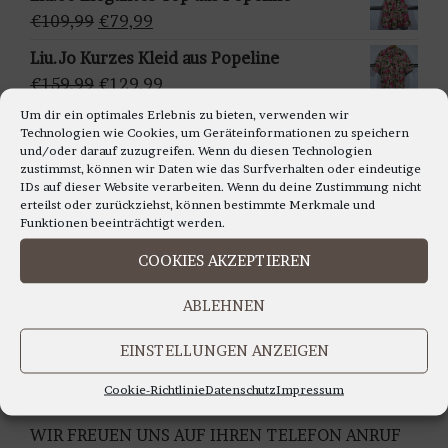
ä
war:
ist:
Ursprünglicher
Aktueller
€
109,99
€
79,99
h
€159,95
€129,95.
Preis
Preis
Liu.Jo Kurzes Kleid aus Popeline
l
war:
ist:
Ursprünglicher
Aktueller
€
159,99
€
129,99
e
€109,99
€79,99.
Preis
Preis
n
Um dir ein optimales Erlebnis zu bieten, verwenden wir
Francomina - Ärmellosestricktop in
Technologien wie Cookies, um Geräteinformationen zu speichern
war:
ist:
verschiedenen Farben
und/oder darauf zuzugreifen. Wenn du diesen Technologien
€159,99
€129,99.
zustimmst, können wir Daten wie das Surfverhalten oder eindeutige
Ursprünglicher
Aktueller
€
99,99
€
79,99
IDs auf dieser Website verarbeiten. Wenn du deine Zustimmung nicht
Preis
Preis
erteilst oder zurückziehst, können bestimmte Merkmale und
war:
ist:
Funktionen beeinträchtigt werden.
€99,99
€79,99.
COOKIES AKZEPTIEREN
LIEBE KUNDINNEN,
ABLEHNEN
WIR BERATEN SIE GERNE AUCH TELEFONISCH
Montag bis Freitag 11.00 bis 18.00 Uhr
EINSTELLUNGEN ANZEIGEN
Samstag 10.30 bis 14.00 Uhr
UNTER TEL: 0228-92679000
Cookie-Richtlinie
Datenschutz
Impressum
WIR FREUEN UNS AUF IHREN TELEFON ANRUF