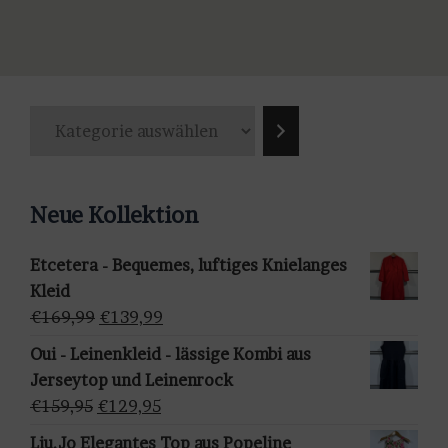
Produkt
weist
mehrere
Varianten
K
auf.
a
Die
t
Optionen
e
können
Neue Kollektion
g
auf
o
der
Etcetera - Bequemes, luftiges Knielanges
r
Produktseite
Kleid
i
gewählt
Ursprünglicher
Aktueller
€
169,99
€
139,99
e
werden
Preis
Preis
a
Oui - Leinenkleid - lässige Kombi aus
war:
ist:
u
Jerseytop und Leinenrock
€169,99
€139,99.
s
Ursprünglicher
Aktueller
€
159,95
€
129,95
w
Preis
Preis
Liu.Jo Elegantes Top aus Popeline