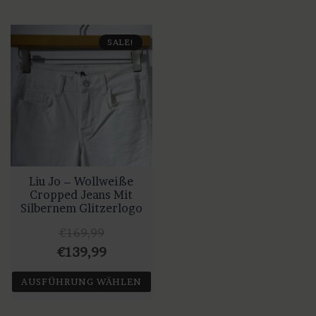
SALE!
Liu Jo – Wollweiße
Cropped Jeans Mit
Silbernem Glitzerlogo
€
169,99
Ursprünglicher
Aktueller
€
139,99
Preis
Preis
AUSFÜHRUNG WÄHLEN
war:
ist:
Dieses
€169,99
€139,99.