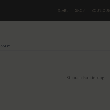
START
SHOP
BOUTIQU
Boots“