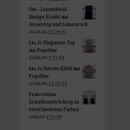
a
Preis
Preis
u
Oui - Leinenkleid -
war:
ist:
s
lässige Kombi aus
€169,99
€139,99.
w
Jerseytop und Leinenrock
ä
Ursprünglicher
Aktueller
€
159,95
€
129,95
h
Preis
Preis
Liu.Jo Elegantes Top
l
war:
ist:
aus Popeline
e
€159,95
€129,95.
Ursprünglicher
Aktueller
€
109,99
€
79,99
n
Preis
Preis
Liu.Jo Kurzes Kleid aus
war:
ist:
Popeline
€109,99
€79,99.
Ursprünglicher
Aktueller
€
159,99
€
129,99
Preis
Preis
Francomina -
war:
ist:
Ärmellosestricktop in
€159,99
€129,99.
verschiedenen Farben
Ursprünglicher
Aktueller
€
99,99
€
79,99
Preis
Preis