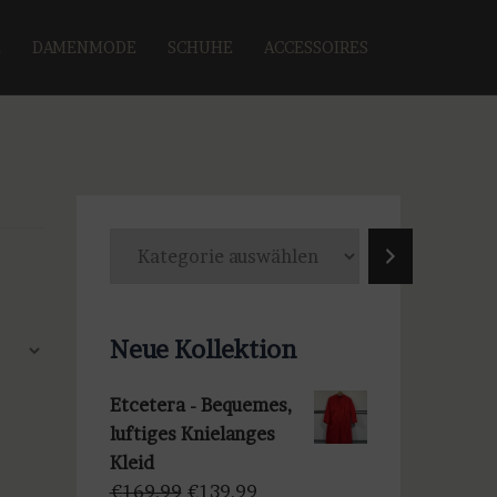
E
DAMENMODE
SCHUHE
ACCESSOIRES
K
a
t
e
Neue Kollektion
g
o
Etcetera - Bequemes,
r
luftiges Knielanges
i
Kleid
e
Ursprünglicher
Aktueller
€
169,99
€
139,99