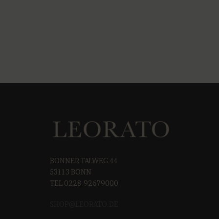
BONNER TALWEG 44
53113 BONN
TEL 0228-92679000
SHOP@LEORAT
O.DE