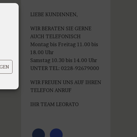
war:
ist:
€99,99
€79,99.
LIEBE KUNDINNEN,
WIR BERATEN SIE GERNE
AUCH TELEFONISCH
Montag bis Freitag 11.00 bis
18.00 Uhr
Samstag 10.30 bis 14.00 Uhr
IGEN
UNTER TEL: 0228-92679000
WIR FREUEN UNS AUF IHREN
TELEFON ANRUF
IHR TEAM LEORATO