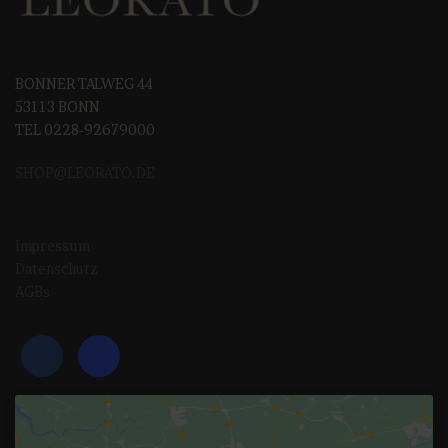
BONNER TALWEG 44
53113 BONN
TEL 0228-92679000
SHOP@LEORAT
O.DE
Impressum
Datenschutz
AGBs