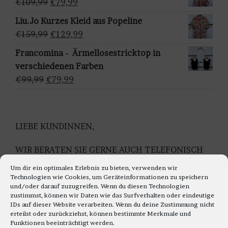
Ursprünglicher
Aktueller
€
109,99
€
79,99
h
€159,95
€129,95.
Preis
Preis
Liu.Jo Kurzes Kleid aus Popeline
l
war:
ist:
Ursprünglicher
Aktueller
€
159,99
€
129,99
e
€109,99
€79,99.
Preis
Preis
n
Francomina - Ärmellosestricktop in
war:
ist:
verschiedenen Farben
€159,99
€129,99.
Ursprünglicher
Aktueller
€
99,99
€
79,99
Preis
Preis
war:
ist:
€99,99
€79,99.
LIEBE KUNDINNEN,
WIR BERATEN SIE GERNE AUCH TELEFONISCH
Montag bis Freitag 11.00 bis 18.00 Uhr
Um dir ein optimales Erlebnis zu bieten, verwenden wir
Samstag 10.30 bis 14.00 Uhr
Technologien wie Cookies, um Geräteinformationen zu speichern
und/oder darauf zuzugreifen. Wenn du diesen Technologien
UNTER TEL: 0228-92679000
zustimmst, können wir Daten wie das Surfverhalten oder eindeutige
IDs auf dieser Website verarbeiten. Wenn du deine Zustimmung nicht
WIR FREUEN UNS AUF IHREN TELEFON ANRUF
erteilst oder zurückziehst, können bestimmte Merkmale und
Funktionen beeinträchtigt werden.