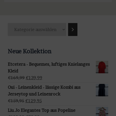
K
a
t
e
Neue Kollektion
g
o
Etcetera - Bequemes, luftiges Knielanges
r
Kleid
i
Ursprünglicher
Aktueller
€
169,99
€
139,99
e
Preis
Preis
a
Oui - Leinenkleid - lässige Kombi aus
war:
ist:
u
Jerseytop und Leinenrock
€169,99
€139,99.
s
Ursprünglicher
Aktueller
€
159,95
€
129,95
w
Preis
Preis
Liu.Jo Elegantes Top aus Popeline
ä
war:
ist: