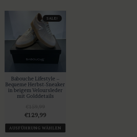
SALE!
Babouche Lifestyle –
Bequeme Herbst-Sneaker
in beigem Veloursleder
mit Golddetails
€
159,99
Ursprünglicher
Aktueller
€
129,99
Preis
Preis
AUSFÜHRUNG WÄHLEN
war:
ist: