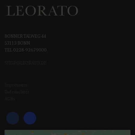
BONNER TALWEG 44
53113 BONN
TEL 0228-92679000
SHOP@LEORAT
O.DE
Impressum
Datenschutz
AGBs