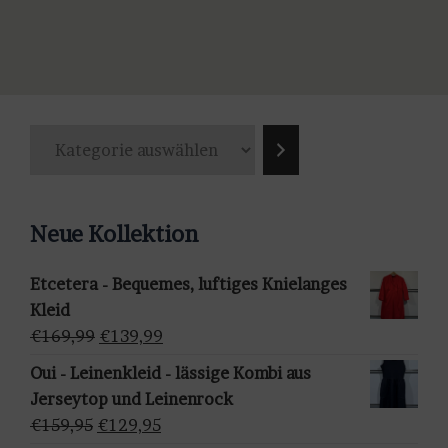
Dieses
€159,99
€129,99.
Produkt
weist
mehrere
Varianten
K
auf.
a
Die
t
Optionen
e
können
Neue Kollektion
g
auf
o
der
Etcetera - Bequemes, luftiges Knielanges
r
Produktseite
Kleid
i
gewählt
Ursprünglicher
Aktueller
€
169,99
€
139,99
e
werden
Preis
Preis
a
Oui - Leinenkleid - lässige Kombi aus
war:
ist:
u
Jerseytop und Leinenrock
€169,99
€139,99.
s
Ursprünglicher
Aktueller
€
159,95
€
129,95