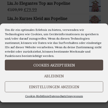
w
Preis
Preis
Liu.Jo Elegantes Top aus Popeline
ä
war:
ist:
Ursprünglicher
Aktueller
€
109,99
€
79,99
h
€159,95
€129,95.
Preis
Preis
Liu.Jo Kurzes Kleid aus Popeline
l
war:
ist:
Ursprünglicher
Aktueller
€
159,99
€
129,99
e
€109,99
€79,99.
Um dir ein optimales Erlebnis zu bieten, verwenden wir
Preis
Preis
n
Francomina - Ärmellosestricktop in
Technologien wie Cookies, um Geräteinformationen zu speichern
war:
ist:
und/oder darauf zuzugreifen. Wenn du diesen Technologien
verschiedenen Farben
zustimmst, können wir Daten wie das Surfverhalten oder eindeutige
€159,99
€129,99.
Ursprünglicher
Aktueller
€
99,99
€
79,99
IDs auf dieser Website verarbeiten. Wenn du deine Zustimmung nicht
erteilst oder zurückziehst, können bestimmte Merkmale und
Preis
Preis
Funktionen beeinträchtigt werden.
war:
ist:
€99,99
€79,99.
COOKIES AKZEPTIEREN
LIEBE KUNDINNEN,
ABLEHNEN
WIR BERATEN SIE GERNE AUCH TELEFONISCH
Montag bis Freitag 11.00 bis 18.00 Uhr
EINSTELLUNGEN ANZEIGEN
Samstag 10.30 bis 14.00 Uhr
Cookie-Richtlinie
Datenschutz
Impressum
UNTER TEL: 0228-92679000