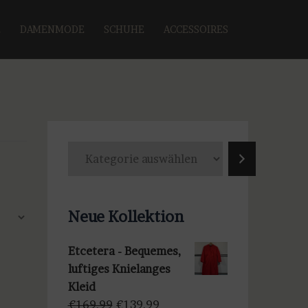
E
DAMENMODE
SCHUHE
ACCESSOIRES
K
a
t
e
Neue Kollektion
g
o
Etcetera - Bequemes,
r
luftiges Knielanges
i
Kleid
e
Ursprünglicher
Aktueller
€
169,99
€
139,99