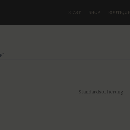
START
SHOP
BOUTIQU
p“