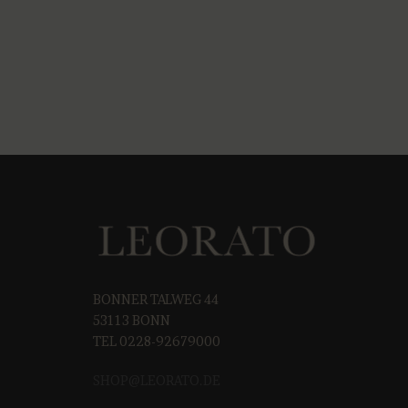
BONNER TALWEG 44
53113 BONN
TEL 0228-92679000
SHOP@LEORAT
O.DE