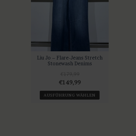
Liu Jo – Flare-Jeans Stretch
Stonewash Denims
€
179,99
Ursprünglicher
Aktueller
€
149,99
Preis
Preis
AUSFÜHRUNG WÄHLEN
war:
ist:
Dieses
€179,99
€149,99.
Produkt
weist
mehrere