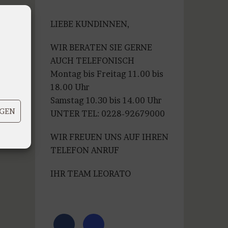
war:
ist:
€99,99
€79,99.
LIEBE KUNDINNEN,
WIR BERATEN SIE GERNE
AUCH TELEFONISCH
Montag bis Freitag 11.00 bis
18.00 Uhr
Samstag 10.30 bis 14.00 Uhr
IGEN
UNTER TEL: 0228-92679000
WIR FREUEN UNS AUF IHREN
TELEFON ANRUF
IHR TEAM LEORATO