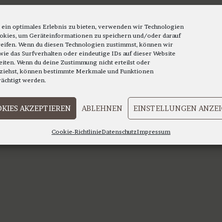
mehrere
Varianten
Varianten
auf.
auf.
 ein optimales Erlebnis zu bieten, verwenden wir Technologien
Die
okies, um Geräteinformationen zu speichern und/oder darauf
Die
Optionen
eifen. Wenn du diesen Technologien zustimmst, können wir
Optionen
wie das Surfverhalten oder eindeutige IDs auf dieser Website
können
eiten. Wenn du deine Zustimmung nicht erteilst oder
können
auf
ziehst, können bestimmte Merkmale und Funktionen
auf
rächtigt werden.
der
der
Produktsei
Produktseite
gewählt
KIES AKZEPTIEREN
ABLEHNEN
EINSTELLUNGEN ANZE
gewählt
werden
werden
Cookie-Richtlinie
Datenschutz
Impressum