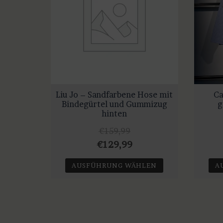
Liu Jo – Sandfarbene Hose mit
Ca
Bindegürtel und Gummizug
g
hinten
€
159,99
Ursprünglicher
Aktueller
€
129,99
Preis
Preis
AUSFÜHRUNG WÄHLEN
A
war:
ist:
Dieses
€159,99
€129,99.
Produkt
weist