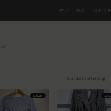
START
SHOP
BOUTIQU
tel“
SALE!
SAL