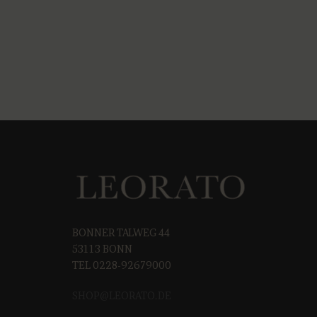
BONNER TALWEG 44
53113 BONN
TEL 0228-92679000
SHOP@LEORAT
O.DE