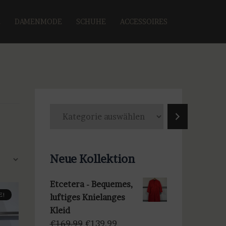
E
DAMENMODE
SCHUHE
ACCESSOIRES
K
a
t
e
Neue Kollektion
g
o
Etcetera - Bequemes,
r
E!
luftiges Knielanges
i
Kleid
e
Ursprünglicher
Aktueller
€
169,99
€
139,99