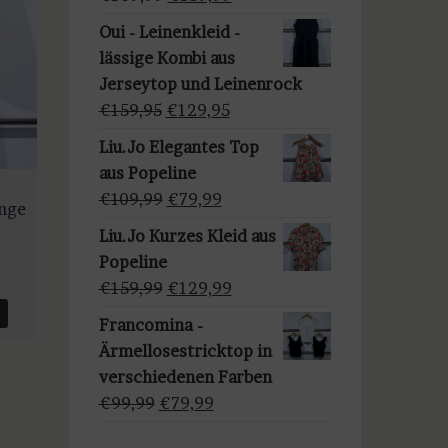
a
Preis
Preis
u
Oui - Leinenkleid -
war:
ist:
s
lässige Kombi aus
€169,99
€139,99.
w
Jerseytop und Leinenrock
ä
Ursprünglicher
Aktueller
€
159,95
€
129,95
h
Preis
Preis
Liu.Jo Elegantes Top
l
war:
ist:
aus Popeline
e
€159,95
€129,95.
Ursprünglicher
Aktueller
€
109,99
€
79,99
änge
n
Preis
Preis
Liu.Jo Kurzes Kleid aus
war:
ist:
Popeline
r
ler
€109,99
€79,99.
Ursprünglicher
Aktueller
€
159,99
€
129,99
Preis
Preis
Francomina -
war:
ist:
Ärmellosestricktop in
99.
€159,99
€129,99.
verschiedenen Farben
Ursprünglicher
Aktueller
€
99,99
€
79,99
Preis
Preis