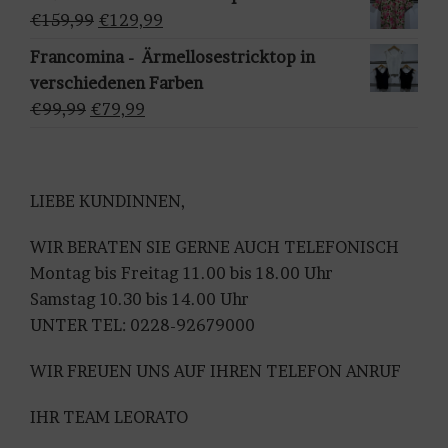
war:
ist:
Ursprünglicher
Aktueller
€
159,99
€
129,99
e
€109,99
€79,99.
Preis
Preis
n
Francomina - Ärmellosestricktop in
war:
ist:
verschiedenen Farben
€159,99
€129,99.
Ursprünglicher
Aktueller
€
99,99
€
79,99
Preis
Preis
war:
ist:
€99,99
€79,99.
LIEBE KUNDINNEN,
WIR BERATEN SIE GERNE AUCH TELEFONISCH
Montag bis Freitag 11.00 bis 18.00 Uhr
Samstag 10.30 bis 14.00 Uhr
UNTER TEL: 0228-92679000
WIR FREUEN UNS AUF IHREN TELEFON ANRUF
IHR TEAM LEORATO