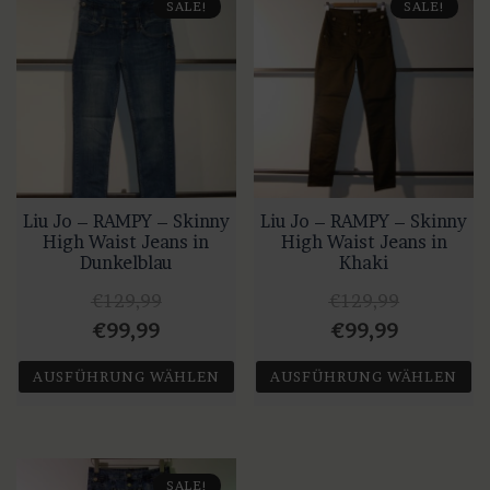
SALE!
SALE!
mehrere
Varianten
auf.
Die
Optionen
können
auf
Liu Jo – RAMPY – Skinny
Liu Jo – RAMPY – Skinny
der
High Waist Jeans in
High Waist Jeans in
Produktseite
Dunkelblau
Khaki
gewählt
€
129,99
€
129,99
werden
Ursprünglicher
Aktueller
Ursprünglicher
Aktueller
€
99,99
€
99,99
Preis
Preis
Preis
Preis
AUSFÜHRUNG WÄHLEN
AUSFÜHRUNG WÄHLEN
war:
ist:
war:
ist:
Dieses
Dieses
€129,99
€99,99.
€129,99
€99,99.
Produkt
Produkt
weist
weist
SALE!