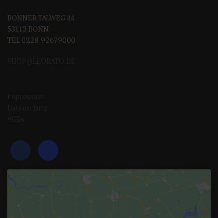
BONNER TALWEG 44
53113 BONN
TEL 0228-92679000
SHOP@LEORAT
O.DE
Impressum
Datenschutz
AGBs