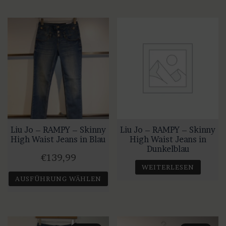
Liu Jo – RAMPY – Skinny
Liu Jo – RAMPY – Skinny
High Waist Jeans in Blau
High Waist Jeans in
Dunkelblau
€
139,99
WEITERLESEN
AUSFÜHRUNG WÄHLEN
Dieses
Produkt
weist