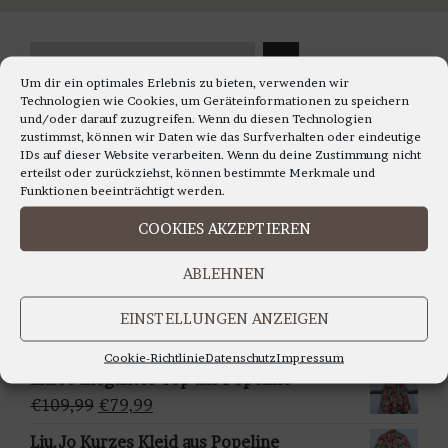
mehrere
Varianten
K
auf.
a
Die
Um dir ein optimales Erlebnis zu bieten, verwenden wir
Technologien wie Cookies, um Geräteinformationen zu speichern
t
Optionen
und/oder darauf zuzugreifen. Wenn du diesen Technologien
e
können
zustimmst, können wir Daten wie das Surfverhalten oder eindeutige
Neue Kollektion
IDs auf dieser Website verarbeiten. Wenn du deine Zustimmung nicht
g
auf
erteilst oder zurückziehst, können bestimmte Merkmale und
o
der
Funktionen beeinträchtigt werden.
Etcetera - Bequemes, luftiges Knielanges
r
Produktseite
Kleid
COOKIES AKZEPTIEREN
i
gewählt
Ursprünglicher
Aktueller
€
169,99
€
139,99
e
werden
ABLEHNEN
Preis
Preis
a
Oui - Leinenkleid - lässige Kombi aus
war:
ist:
u
Jerseytop und Leinenrock
EINSTELLUNGEN ANZEIGEN
€169,99
€139,99.
s
Ursprünglicher
Aktueller
€
159,95
€
129,95
Cookie-Richtlinie
Datenschutz
Impressum
w
Preis
Preis
Liu.Jo Elegantes Top aus Popeline
ä
war:
ist:
Ursprünglicher
Aktueller
€
109,99
€
79,99
h
€159,95
€129,95.
Preis
Preis
Liu.Jo Kurzes Kleid aus Popeline
l