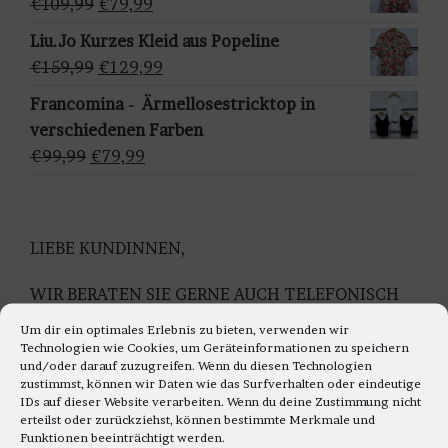
Ursprünglicher
Aktueller
€
109,99
€
79,99
h
€159,95
€129,95.
Preis
Preis
Liu.Jo Kurzes Kleid aus Popeline
l
war:
ist:
Ursprünglicher
Aktueller
€
159,99
€
129,99
e
€109,99
€79,99.
Preis
Preis
n
Francomina - Ärmellosestricktop in
war:
ist:
verschiedenen Farben
€159,99
€129,99.
Ursprünglicher
Aktueller
€
99,99
€
79,99
Preis
Preis
war:
ist:
€99,99
€79,99.
LIEBE KUNDINNEN,
WIR BERATEN SIE GERNE AUCH TELEFONISCH
Montag bis Freitag 11.00 bis 18.00 Uhr
Um dir ein optimales Erlebnis zu bieten, verwenden wir
Samstag 10.30 bis 14.00 Uhr
Technologien wie Cookies, um Geräteinformationen zu speichern
und/oder darauf zuzugreifen. Wenn du diesen Technologien
UNTER TEL: 0228-92679000
zustimmst, können wir Daten wie das Surfverhalten oder eindeutige
IDs auf dieser Website verarbeiten. Wenn du deine Zustimmung nicht
WIR FREUEN UNS AUF IHREN TELEFON ANRUF
erteilst oder zurückziehst, können bestimmte Merkmale und
Funktionen beeinträchtigt werden.