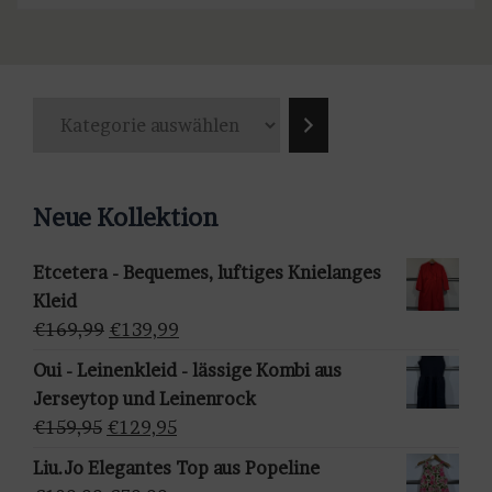
K
a
t
e
Neue Kollektion
g
o
Etcetera - Bequemes, luftiges Knielanges
r
Kleid
i
Ursprünglicher
Aktueller
€
169,99
€
139,99
e
Preis
Preis
a
Oui - Leinenkleid - lässige Kombi aus
war:
ist:
u
Jerseytop und Leinenrock
€169,99
€139,99.
s
Ursprünglicher
Aktueller
€
159,95
€
129,95
w
Preis
Preis
Liu.Jo Elegantes Top aus Popeline
ä
war:
ist: