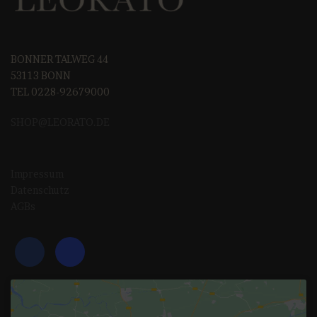
BONNER TALWEG 44
53113 BONN
TEL 0228-92679000
SHOP@LEORAT
O.DE
Impressum
Datenschutz
AGBs