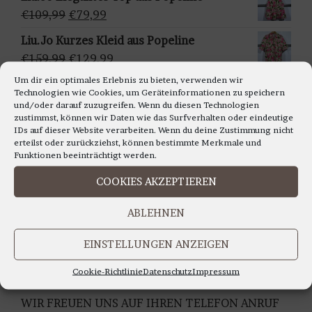
ä
war:
ist:
Ursprünglicher
Aktueller
€
109,99
€
79,99
h
€159,95
€129,95.
Preis
Preis
Liu.Jo Kurzes Kleid aus Popeline
l
war:
ist:
Ursprünglicher
Aktueller
€
159,99
€
129,99
e
€109,99
€79,99.
Preis
Preis
n
Um dir ein optimales Erlebnis zu bieten, verwenden wir
Francomina - Ärmellosestricktop in
Technologien wie Cookies, um Geräteinformationen zu speichern
war:
ist:
verschiedenen Farben
und/oder darauf zuzugreifen. Wenn du diesen Technologien
€159,99
€129,99.
zustimmst, können wir Daten wie das Surfverhalten oder eindeutige
Ursprünglicher
Aktueller
€
99,99
€
79,99
IDs auf dieser Website verarbeiten. Wenn du deine Zustimmung nicht
Preis
Preis
erteilst oder zurückziehst, können bestimmte Merkmale und
war:
ist:
Funktionen beeinträchtigt werden.
€99,99
€79,99.
COOKIES AKZEPTIEREN
LIEBE KUNDINNEN,
ABLEHNEN
WIR BERATEN SIE GERNE AUCH TELEFONISCH
Montag bis Freitag 11.00 bis 18.00 Uhr
EINSTELLUNGEN ANZEIGEN
Samstag 10.30 bis 14.00 Uhr
UNTER TEL: 0228-92679000
Cookie-Richtlinie
Datenschutz
Impressum
WIR FREUEN UNS AUF IHREN TELEFON ANRUF