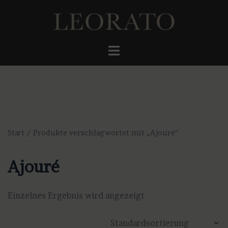
Zum
Inhalt
springen
Menü
umschalten
Start
/ Produkte verschlagwortet mit „Ajouré“
Ajouré
Einzelnes Ergebnis wird angezeigt