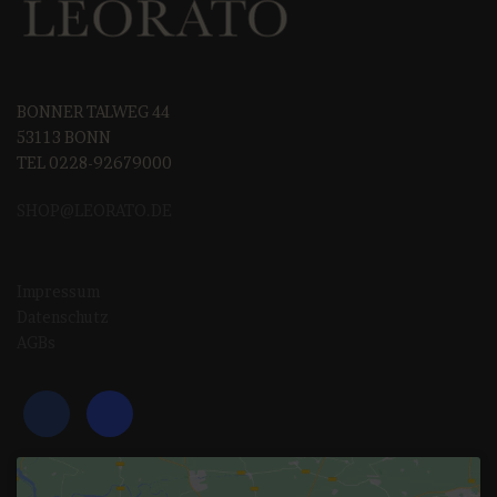
BONNER TALWEG 44
53113 BONN
TEL 0228-92679000
SHOP@LEORAT
O.DE
Impressum
Datenschutz
AGBs