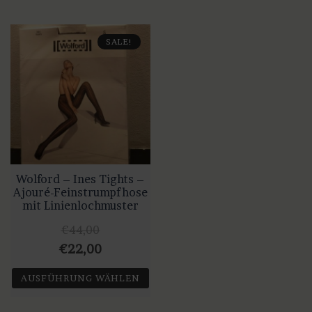
SALE!
Wolford – Ines Tights –
Ajouré-Feinstrumpfhose
mit Linienlochmuster
€
44,00
Ursprünglicher
Aktueller
€
22,00
Preis
Preis
AUSFÜHRUNG WÄHLEN
war:
ist:
Dieses
€44,00
€22,00.