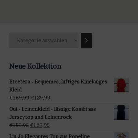
Produkt
weist
mehrere
Varianten
K
auf.
a
Die
t
Optionen
e
können
Neue Kollektion
g
auf
o
der
Etcetera - Bequemes, luftiges Knielanges
r
Produktseite
Kleid
i
gewählt
Ursprünglicher
Aktueller
€
169,99
€
139,99
e
werden
Preis
Preis
a
Oui - Leinenkleid - lässige Kombi aus
war:
ist:
u
Jerseytop und Leinenrock
€169,99
€139,99.
s
Ursprünglicher
Aktueller
€
159,95
€
129,95
w
Preis
Preis
Liu.Jo Elegantes Top aus Popeline