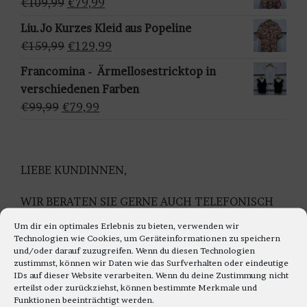
Ursprünglicher
Aktueller
€
109,99
€
79,99
h
€159,95
€129,95.
Preis
Preis
Liu.Jo Kurzes Kleid aus Popeline
l
war:
ist:
Ursprünglicher
Aktueller
€
159,99
€
129,99
e
€109,99
€79,99.
Preis
Preis
n
Francomina - Ärmellosestricktop in
war:
ist:
verschiedenen Farben
€159,99
€129,99.
Ursprünglicher
Aktueller
€
99,99
€
79,99
Preis
Preis
war:
ist:
€99,99
€79,99.
LIEBE KUNDINNEN,
WIR BERATEN SIE GERNE AUCH TELEFONISCH
Montag bis Freitag 11.00 bis 18.00 Uhr
Um dir ein optimales Erlebnis zu bieten, verwenden wir
Samstag 10.30 bis 14.00 Uhr
Technologien wie Cookies, um Geräteinformationen zu speichern
und/oder darauf zuzugreifen. Wenn du diesen Technologien
UNTER TEL: 0228-92679000
zustimmst, können wir Daten wie das Surfverhalten oder eindeutige
IDs auf dieser Website verarbeiten. Wenn du deine Zustimmung nicht
WIR FREUEN UNS AUF IHREN TELEFON ANRUF
erteilst oder zurückziehst, können bestimmte Merkmale und
Funktionen beeinträchtigt werden.