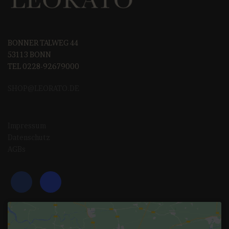
BONNER TALWEG 44
53113 BONN
TEL 0228-92679000
SHOP@LEORAT
O.DE
Impressum
Datenschutz
AGBs