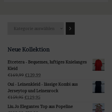
K
a
t
e
Neue Kollektion
g
o
Etcetera - Bequemes, luftiges Knielanges
r
Kleid
i
Ursprünglicher
Aktueller
€
169,99
€
139,99
e
Preis
Preis
a
Oui - Leinenkleid - lässige Kombi aus
war:
ist:
u
Jerseytop und Leinenrock
€169,99
€139,99.
s
Ursprünglicher
Aktueller
€
159,95
€
129,95
w
Preis
Preis
Liu.Jo Elegantes Top aus Popeline
ä
war:
ist: