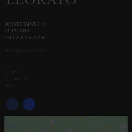
BONNER TALWEG 44
53113 BONN
TEL 0228-92679000
SHOP@LEORAT
O.DE
Impressum
Datenschutz
AGBs