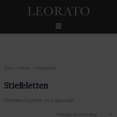
Zum
Inhalt
springen
Menü
umschalten
Start
/
Schuhe
/ Stiefeletten
Stiefeletten
Einzelnes Ergebnis wird angezeigt