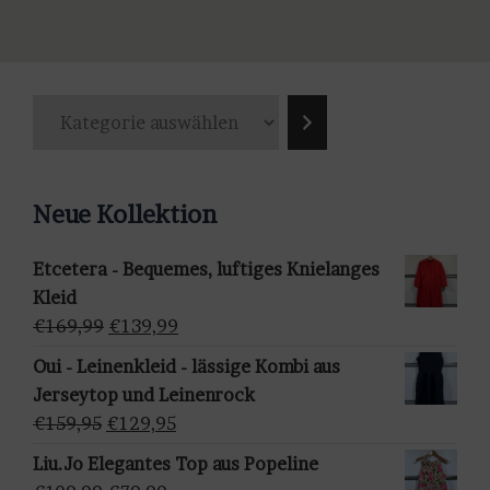
weist
mehrere
Varianten
K
auf.
a
Die
t
Optionen
e
können
Neue Kollektion
g
auf
o
der
Etcetera - Bequemes, luftiges Knielanges
r
Produktseite
Kleid
i
gewählt
Ursprünglicher
Aktueller
€
169,99
€
139,99
e
werden
Preis
Preis
a
Oui - Leinenkleid - lässige Kombi aus
war:
ist:
u
Jerseytop und Leinenrock
€169,99
€139,99.
s
Ursprünglicher
Aktueller
€
159,95
€
129,95
w
Preis
Preis
Liu.Jo Elegantes Top aus Popeline
ä
war:
ist: