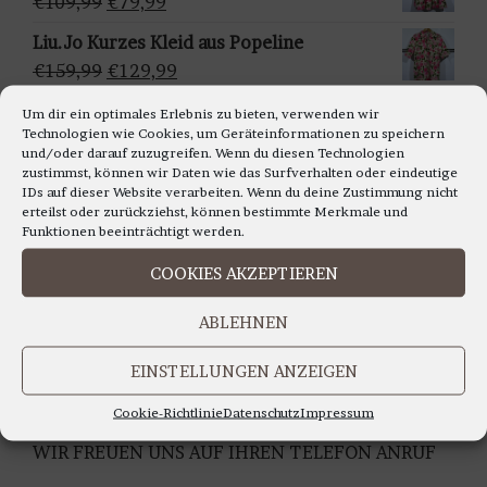
Ursprünglicher
Aktueller
€
109,99
€
79,99
h
€159,95
€129,95.
Preis
Preis
Liu.Jo Kurzes Kleid aus Popeline
l
war:
ist:
Ursprünglicher
Aktueller
€
159,99
€
129,99
e
€109,99
€79,99.
Preis
Preis
n
Francomina - Ärmellosestricktop in
Um dir ein optimales Erlebnis zu bieten, verwenden wir
war:
ist:
Technologien wie Cookies, um Geräteinformationen zu speichern
verschiedenen Farben
€159,99
€129,99.
und/oder darauf zuzugreifen. Wenn du diesen Technologien
Ursprünglicher
Aktueller
€
99,99
€
79,99
zustimmst, können wir Daten wie das Surfverhalten oder eindeutige
IDs auf dieser Website verarbeiten. Wenn du deine Zustimmung nicht
Preis
Preis
erteilst oder zurückziehst, können bestimmte Merkmale und
war:
ist:
Funktionen beeinträchtigt werden.
€99,99
€79,99.
LIEBE KUNDINNEN,
COOKIES AKZEPTIEREN
WIR BERATEN SIE GERNE AUCH TELEFONISCH
ABLEHNEN
Montag bis Freitag 11.00 bis 18.00 Uhr
EINSTELLUNGEN ANZEIGEN
Samstag 10.30 bis 14.00 Uhr
UNTER TEL: 0228-92679000
Cookie-Richtlinie
Datenschutz
Impressum
WIR FREUEN UNS AUF IHREN TELEFON ANRUF